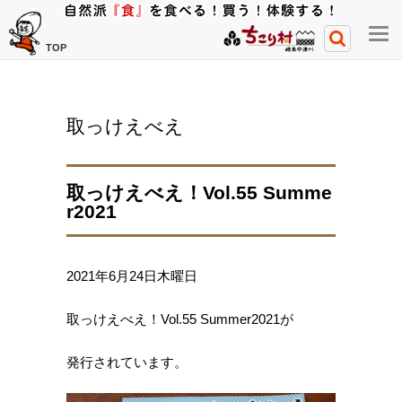
メ
TOP
ニ
ュ
ー
取っけえべえ
開
閉
ボ
取っけえべえ！Vol.55 Summe
タ
r2021
ン
2021年6月24日木曜日
取っけえべえ！Vol.55 Summer2021が
発行されています。