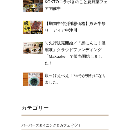
KOKTOコラボきのこと夏野菜フェ
ア開催中
【期間中特別謝恩価格】鰻＆牛祭
り ディア中津川
＼先行販売開始／「黒にんにく濃
縮液」クラウドファンディング
「Makuake」で販売開始しまし
た！
取っけえべえ！75号が発行になり
ました。
カテゴリー
(464)
バーバーズダイニング＆カフェ