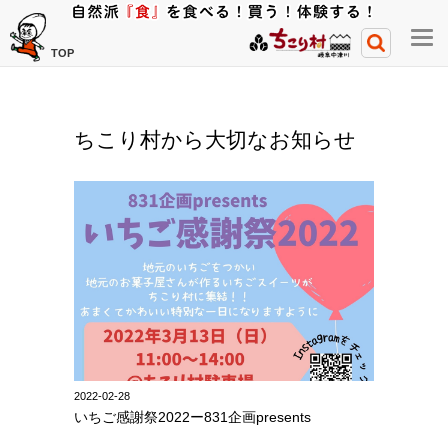
メ
TOP
ニ
ュ
ー
ちこり村から大切なお知らせ
開
閉
ボ
タ
ン
2022-02-28
いちご感謝祭2022ー831企画presents