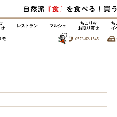
な
ちこり村
ち
レストラン
マルシェ
らせ
お取り寄せ
イ
スモ
0573-62-1545