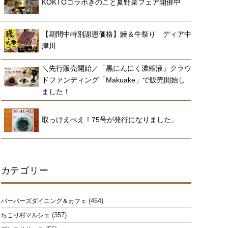
KOKTOコラボきのこと夏野菜フェア開催中
【期間中特別謝恩価格】鰻＆牛祭り ディア中
津川
＼先行販売開始／「黒にんにく濃縮液」クラウ
ドファンディング「Makuake」で販売開始し
ました！
取っけえべえ！75号が発行になりました。
カテゴリー
(464)
バーバーズダイニング＆カフェ
(357)
ちこり村マルシェ