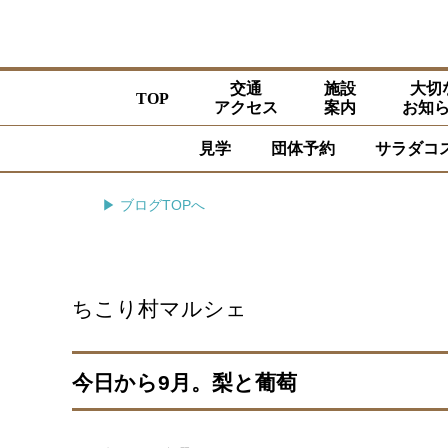
交通
施設
大切
TOP
アクセス
案内
お知
見学
団体予約
サラダコ
▶ ブログTOPへ
ちこり村マルシェ
今日から9月。梨と葡萄