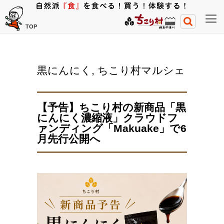
メ
TOP
ニ
ュ
ー
黒にんにく
,
ちこり村マルシェ
開
閉
ボ
【予告】ちこり村の新商品「黒
タ
にんにく濃縮液」クラウドフ
ン
ァンディング「Makuake」で6
月先行公開へ