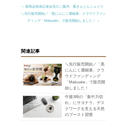
＜ 新商品発表記者会見のご案内 栗きんとんシェイク
＼先行販売開始／「黒にんにく濃縮液」クラウドファン
ディング「Makuake」で販売開始しました！ ＞
関連記事
＼先行販売開始／「黒
にんにく濃縮液」クラ
ウドファンディング
「Makuake」で販売開
始しました！
午後3時の「集中力切
れ」にサヨナラ。デス
クワークを支える天然
のブースト習慣