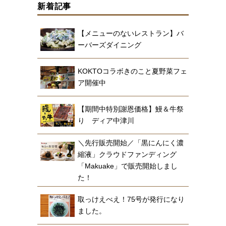
新着記事
【メニューのないレストラン】バ
ーバーズダイニング
KOKTOコラボきのこと夏野菜フェ
ア開催中
【期間中特別謝恩価格】鰻＆牛祭
り ディア中津川
＼先行販売開始／「黒にんにく濃
縮液」クラウドファンディング
「Makuake」で販売開始しまし
た！
取っけえべえ！75号が発行になり
ました。