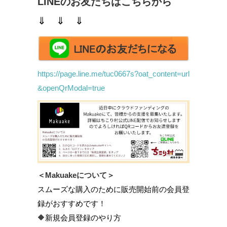
LINEのお友だちはこちらから
⇓ ⇓ ⇓
https://page.line.me/tuc0667s?oat_content=url
&openQrModal=true
＜Makuakeについて＞
スムーズな購入のために販売開始前の会員登
録がおすすめです！
🔶新規会員登録のやり方