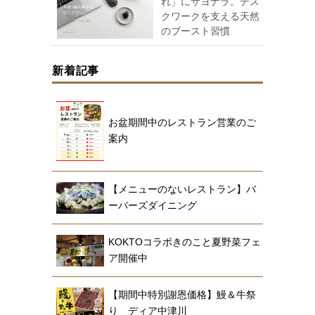
れ」にサヨナラ。デス
クワークを支える天然
のブースト習慣
新着記事
お盆期間中のレストラン営業のご
案内
【メニューのないレストラン】バ
ーバーズダイニング
KOKTOコラボきのこと夏野菜フェ
ア開催中
【期間中特別謝恩価格】鰻＆牛祭
り ディア中津川