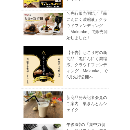
＼先行販売開始／「黒
にんにく濃縮液」クラ
ウドファンディング
「Makuake」で販売開
始しました！
【予告】ちこり村の新
商品「黒にんにく濃縮
液」クラウドファンデ
ィング「Makuake」で
6月先行公開へ
新商品発表記者会見の
ご案内 栗きんとんシ
ェイク
午後3時の「集中力切