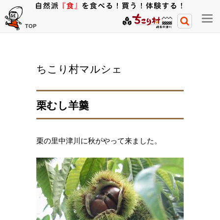
メ
TOP
ニ
ュ
ー
ちこり村マルシェ
開
閉
ボ
栗むし羊羹
タ
ン
栗の里中津川に秋がやって来ました。