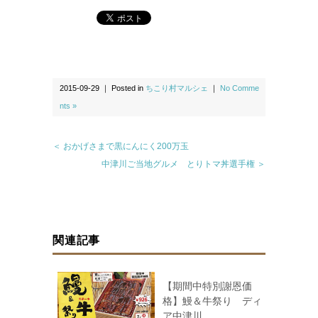
2015-09-29 ｜ Posted in
ちこり村マルシェ
｜
No Comme
nts »
＜ おかげさまで黒にんにく200万玉
中津川ご当地グルメ とりトマ丼選手権 ＞
関連記事
【期間中特別謝恩価
格】鰻＆牛祭り ディ
ア中津川