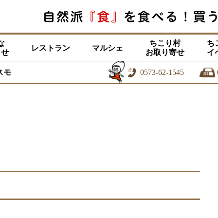
な
ちこり村
ち
レストラン
マルシェ
らせ
お取り寄せ
イ
スモ
0573-62-1545