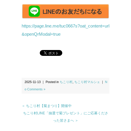
https://page.line.me/tuc0667s?oat_content=url
&openQrModal=true
2025-11-13 ｜ Posted in
ちこり村
,
ちこり村マルシェ
｜
N
o Comments »
＜ ちこり村【菊まつり】開催中
ちこり村LINE「抽選で菊プレゼント」にご応募くださ
った皆さまへ ＞