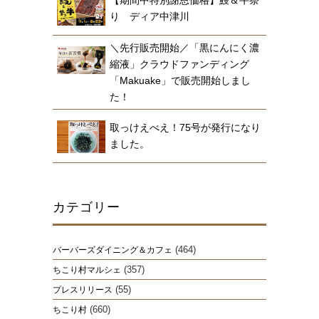
【期間中特別謝恩価格】鰻＆牛祭
り ディア中津川
＼先行販売開始／「黒にんにく濃
縮液」クラウドファンディング
「Makuake」で販売開始しまし
た！
取っけえべえ！75号が発行になり
ました。
カテゴリー
(464)
バーバーズダイニング＆カフェ
(357)
ちこり村マルシェ
(55)
プレスリリース
(660)
ちこり村