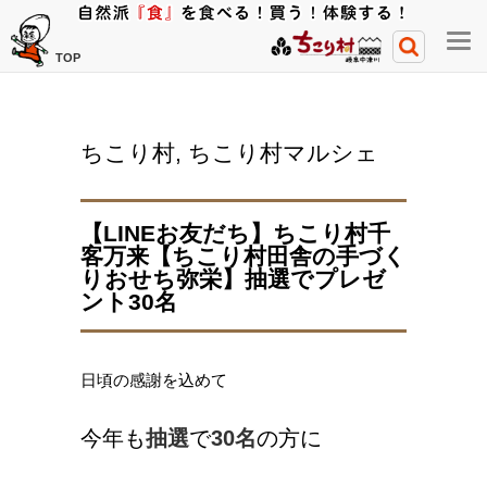
メ
TOP
ニ
ュ
ー
ちこり村
,
ちこり村マルシェ
開
閉
ボ
【LINEお友だち】ちこり村千
タ
客万来【ちこり村田舎の手づく
ン
りおせち弥栄】抽選でプレゼ
ント30名
日頃の感謝を込めて
今年も
抽選
で
30名
の方に