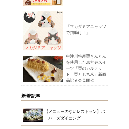
「マカダミアニャッツ
で猫助け！」
中津川特産栗きんとん
を使用した恵方巻スイ
ーツ「栗のカルテッ
ト 栗ともち米」新商
品記者会見開催
新着記事
【メニューのないレストラン】バ
ーバーズダイニング