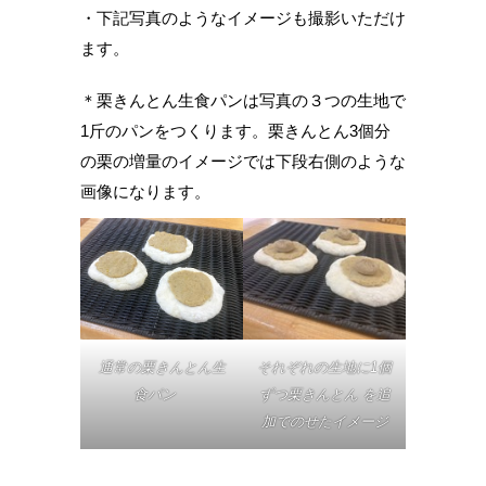
・下記写真のようなイメージも撮影いただけ
ます。
＊栗きんとん生食パンは写真の３つの生地で
1斤のパンをつくります。栗きんとん3個分
の栗の増量のイメージでは下段右側のような
画像になります。
それぞれの生地に1個
通常の栗きんとん生
ずつ栗きんとん を追
食パン
加でのせたイメージ