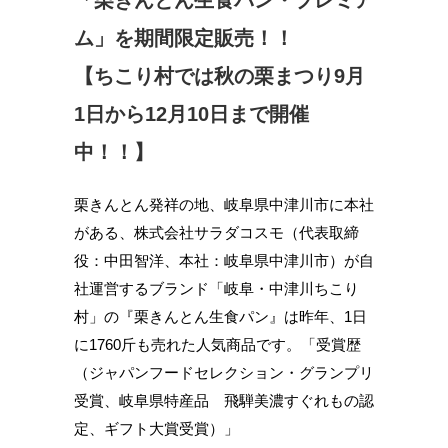
「栗きんとん生食パン・プレミア
ム」を期間限定販売！！
【ちこり村では秋の栗まつり9月
1日から12月10日まで開催
中！！】
栗きんとん発祥の地、岐阜県中津川市に本社
がある、株式会社サラダコスモ（代表取締
役：中田智洋、本社：岐阜県中津川市）が自
社運営するブランド「岐阜・中津川ちこり
村」の『栗きんとん生食パン』は昨年、1日
に1760斤も売れた人気商品です。「受賞歴
（ジャパンフードセレクション・グランプリ
受賞、岐阜県特産品 飛騨美濃すぐれもの認
定、ギフト大賞受賞）」