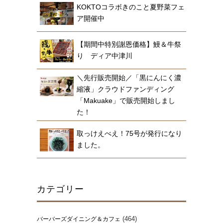
KOKTOコラボきのこと夏野菜フェ
ア開催中
【期間中特別謝恩価格】鰻＆牛祭
り ディア中津川
＼先行販売開始／「黒にんにく濃
縮液」クラウドファンディング
「Makuake」で販売開始しまし
た！
取っけえべえ！75号が発行になり
ました。
カテゴリー
(464)
バーバーズダイニング＆カフェ