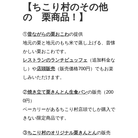
【ちこり村のその他
の 栗商品！】
①
昔ながらの栗おこわ
の提供
地元の栗と地元のもち米で蒸し上げる、昔懐
かしい栗おこわです。
レストランのランチビュッフェ
（追加料金な
し）や
店頭販売
（販売価格700円）でもお楽
しみいただけます。
②
焼き立て栗きんとん生食パン
の販売（200
0円）
ベーカリーがあるちこり村店頭でしか購入で
きない限定商品です。
③
ちこり村のオリジナル栗きんとん
の販売