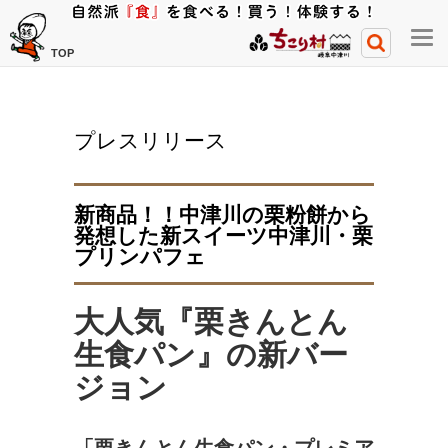
メ
TOP
ニ
ュ
ー
プレスリリース
開
閉
ボ
新商品！！中津川の栗粉餅から
タ
発想した新スイーツ中津川・栗
ン
プリンパフェ
大人気
『栗きんとん
生食パン』の新バー
ジョン