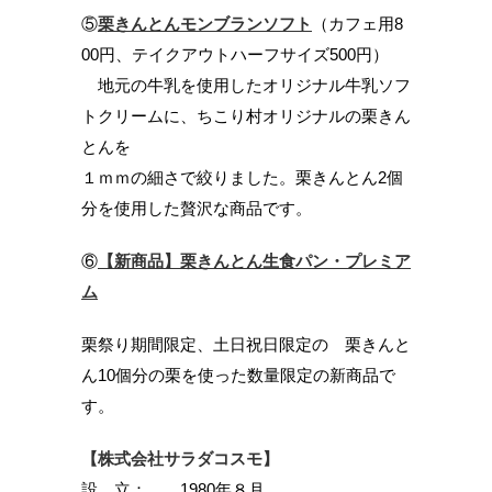
⑤
栗きんとんモンブランソフト
（カフェ用8
00円、テイクアウトハーフサイズ500円）
地元の牛乳を使用したオリジナル牛乳ソフ
トクリームに、ちこり村オリジナルの栗きん
とんを
１ｍｍの細さで絞りました。栗きんとん2個
分を使用した贅沢な商品です。
⑥
【新商品】栗きんとん生食パン・プレミア
ム
栗祭り期間限定、土日祝日限定の 栗きんと
ん10個分の栗を使った数量限定の新商品で
す。
【株式会社サラダコスモ】
設 立： 1980年８月