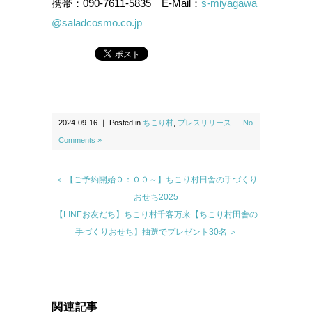
携帯：090-7611-5835 E-Mail：
s-miyagawa
@saladcosmo.co.jp
2024-09-16 ｜ Posted in
ちこり村
,
プレスリリース
｜
No
Comments »
＜ 【ご予約開始０：００～】ちこり村田舎の手づくり
おせち2025
【LINEお友だち】ちこり村千客万来【ちこり村田舎の
手づくりおせち】抽選でプレゼント30名 ＞
関連記事