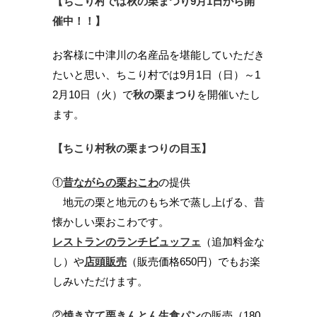
【ちこり村では秋の栗まつり9月1日から開
催中！！】
お客様に中津川の名産品を堪能していただき
たいと思い、ちこり村では9月1日（日）～1
2月10日（火）で
秋の栗まつり
を開催いたし
ます。
【ちこり村秋の栗まつりの目玉】
①
昔ながらの栗おこわ
の提供
地元の栗と地元のもち米で蒸し上げる、昔
懐かしい栗おこわです。
レストランのランチビュッフェ
（追加料金な
し）や
店頭販売
（販売価格650円）でもお楽
しみいただけます。
②
焼き立て栗きんとん生食パン
の販売（180