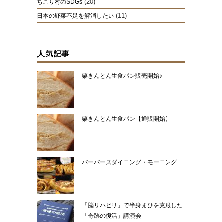
(20)
ちこり村のSDGs
(11)
日本の野菜不足を解消したい
人気記事
栗きんとん生食パン販売開始♪
栗きんとん生食パン【通販開始】
バーバーズダイニング・モーニング
「脳リハビリ」で半身まひを克服した
「奇跡の復活」講演会