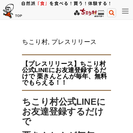
メ
TOP
ニ
ュ
ー
ちこり村
,
プレスリリース
開
閉
ボ
【プレスリリース】ちこり村
タ
公式LINEにお友達登録するだ
ン
けで 栗きんとんが毎年、無料
でもらえる！！
ちこり村公式LINEに
お友達登録するだけ
で