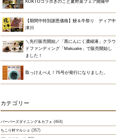
KOKTOコラボきのこと夏野菜フェア開催中
【期間中特別謝恩価格】鰻＆牛祭り ディア中
津川
＼先行販売開始／「黒にんにく濃縮液」クラウ
ドファンディング「Makuake」で販売開始し
ました！
取っけえべえ！75号が発行になりました。
カテゴリー
(464)
バーバーズダイニング＆カフェ
(357)
ちこり村マルシェ