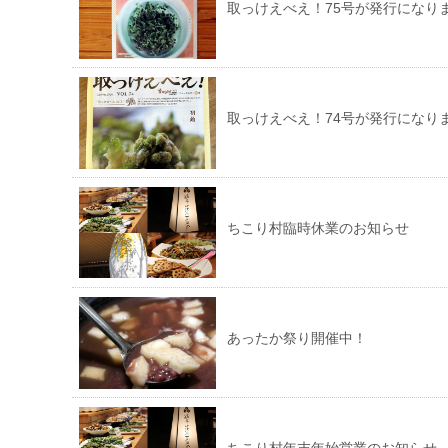
取っけえべえ！75号が発行になり
取っけえべえ！74号が発行になり
ちこり村臨時休業のお知らせ
あったか祭り開催中！