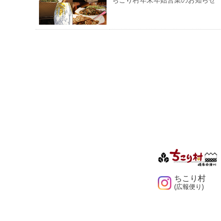
ちこり村年末年始営業のお知らせ
ちこり村
(広報便り)