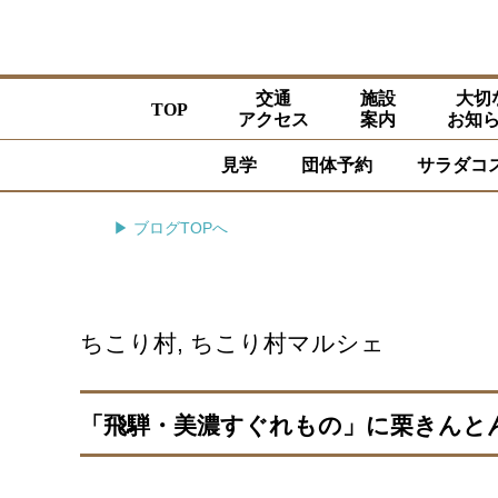
交通
施設
大切
TOP
アクセス
案内
お知
見学
団体予約
サラダコ
▶ ブログTOPへ
ちこり村
,
ちこり村マルシェ
「飛騨・美濃すぐれもの」に栗きんと