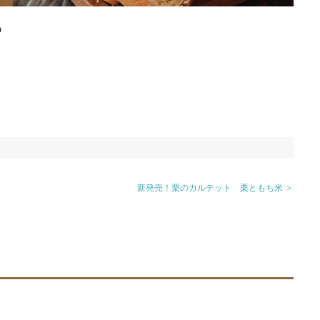
ら
新発売！栗のカルテット 栗ともち米 ＞