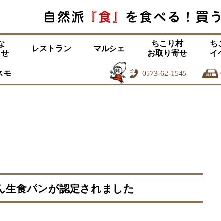
な
ちこり村
ち
レストラン
マルシェ
らせ
お取り寄せ
イ
スモ
0573-62-1545
ん生食パンが認定されました