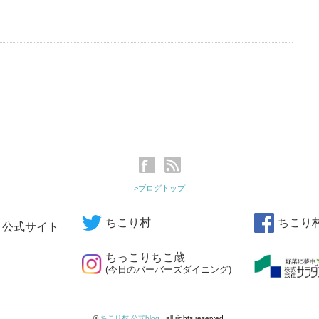
>ブログトップ
ちこり村
ちこり
公式サイト
ちっこりちこ蔵
(今日のバーバーズダイニング)
©
ちこり村 公式blog
. all rights reserved.