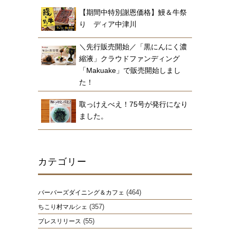
【期間中特別謝恩価格】鰻＆牛祭
り ディア中津川
＼先行販売開始／「黒にんにく濃
縮液」クラウドファンディング
「Makuake」で販売開始しまし
た！
取っけえべえ！75号が発行になり
ました。
カテゴリー
(464)
バーバーズダイニング＆カフェ
(357)
ちこり村マルシェ
(55)
プレスリリース