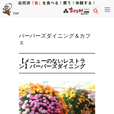
メ
TOP
ニ
ュ
ー
バーバーズダイニング＆カフ
開
ェ
閉
ボ
タ
【メニューのないレストラ
ン
ン】バーバーズダイニング