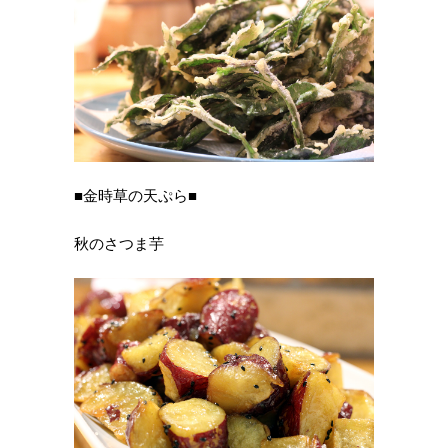
■金時草の天ぷら■
秋のさつま芋