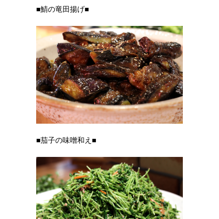
■鯖の竜田揚げ■
■茄子の味噌和え■