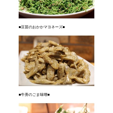
■豆苗のおかかマヨネーズ■
■牛蒡のごま味噌■