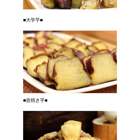
■大学芋■
■壺焼き芋■