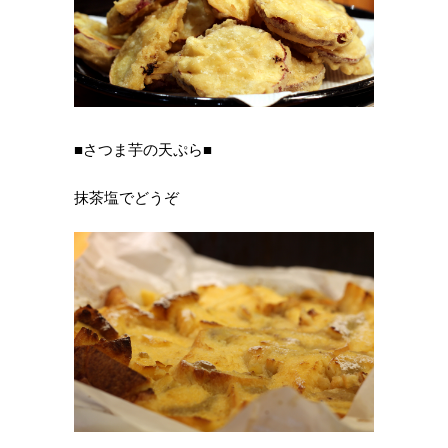
■さつま芋の天ぷら■
抹茶塩でどうぞ