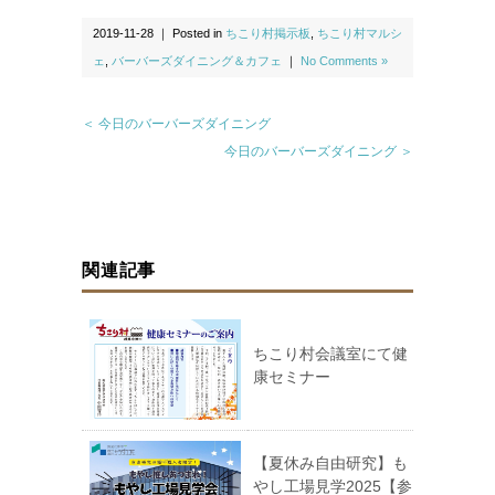
2019-11-28 ｜ Posted in
ちこり村掲示板
,
ちこり村マルシ
ェ
,
バーバーズダイニング＆カフェ
｜
No Comments »
＜ 今日のバーバーズダイニング
今日のバーバーズダイニング ＞
関連記事
ちこり村会議室にて健
康セミナー
【夏休み自由研究】も
やし工場見学2025【参