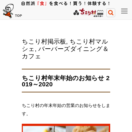
メ
TOP
ニ
ュ
ー
ちこり村掲示板
,
ちこり村マル
開
シェ
,
バーバーズダイニング＆
閉
カフェ
ボ
タ
ン
ちこり村年末年始のお知らせ 2
019～2020
ちこり村の年末年始の営業のお知らせをしま
す。