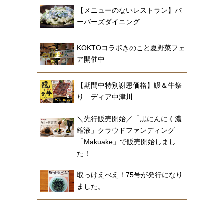
【メニューのないレストラン】バ
ーバーズダイニング
KOKTOコラボきのこと夏野菜フェ
ア開催中
【期間中特別謝恩価格】鰻＆牛祭
り ディア中津川
＼先行販売開始／「黒にんにく濃
縮液」クラウドファンディング
「Makuake」で販売開始しまし
た！
取っけえべえ！75号が発行になり
ました。