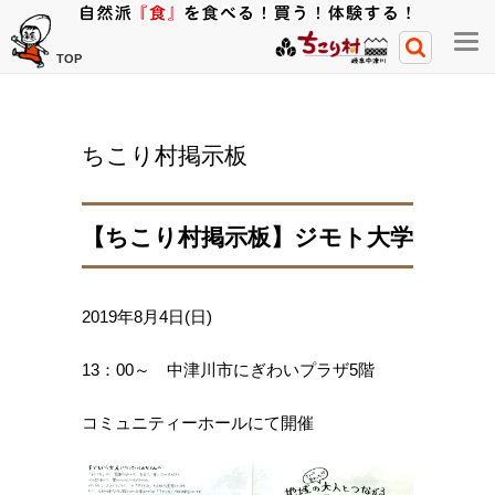
メ
TOP
ニ
ュ
ー
ちこり村掲示板
開
閉
ボ
【ちこり村掲示板】ジモト大学
タ
ン
2019年8月4日(日)
13：00～ 中津川市にぎわいプラザ5階
コミュニティーホールにて開催