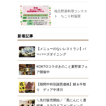
地元野菜料理コンテス
ト ちこり村協賛
新着記事
【メニューのないレストラン】バ
ーバーズダイニング
KOKTOコラボきのこと夏野菜フェ
ア開催中
【期間中特別謝恩価格】鰻＆牛祭
り ディア中津川
＼先行販売開始／「黒にんにく濃
縮液」クラウドファンディング