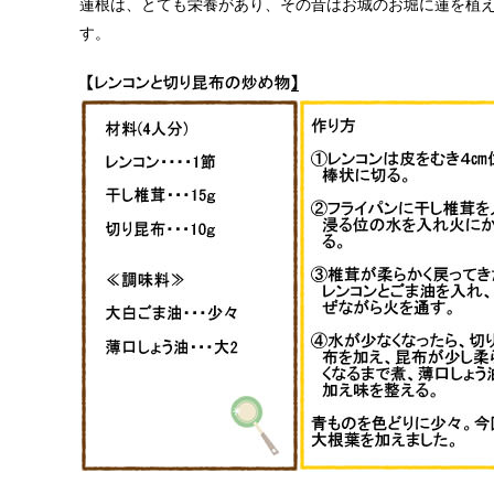
蓮根は、とても栄養があり、その昔はお城のお堀に蓮を植
す。