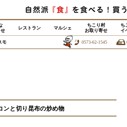
な
ちこり村
ち
レストラン
マルシェ
らせ
お取り寄せ
イ
スモ
0573-62-1545
ンコンと切り昆布の炒め物