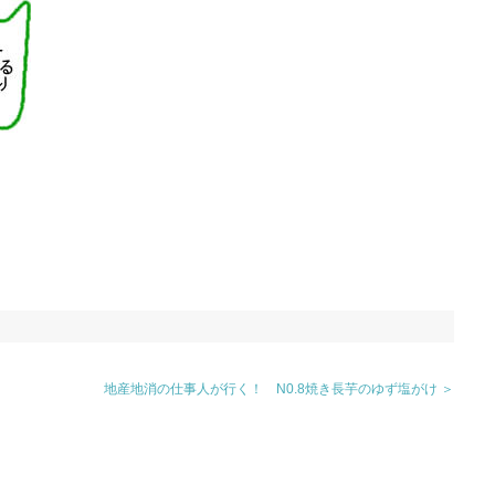
地産地消の仕事人が行く！ N0.8焼き長芋のゆず塩がけ ＞