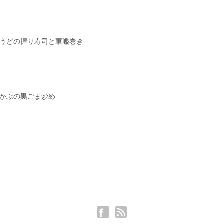
4うどの握り寿司と軍艦巻き
3かぶの黒ごま炒め