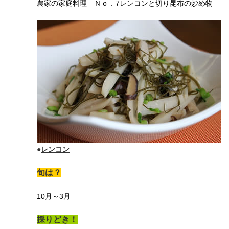
農家の家庭料理 Ｎｏ．7レンコンと切り昆布の炒め物
●
レンコン
旬は？
10月～3月
採りどき！