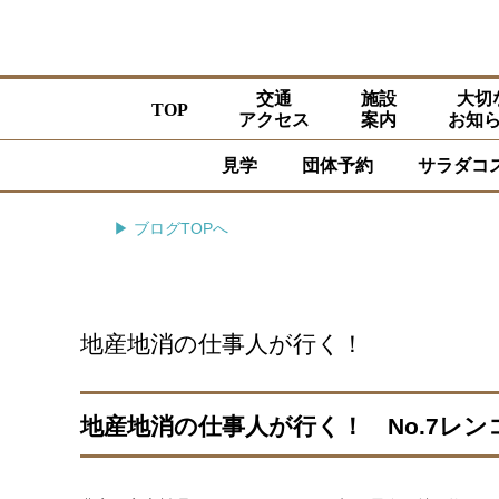
交通
施設
大切
TOP
アクセス
案内
お知
見学
団体予約
サラダコ
▶ ブログTOPへ
地産地消の仕事人が行く！
地産地消の仕事人が行く！ No.7レ