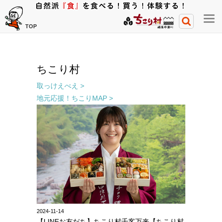
メ
TOP
ニ
ュ
ー
ちこり村
開
閉
取っけえべえ >
ボ
地元応援！ちこりMAP >
タ
ン
2024-11-14
【LINEお友だち】ちこり村千客万来【ちこり村