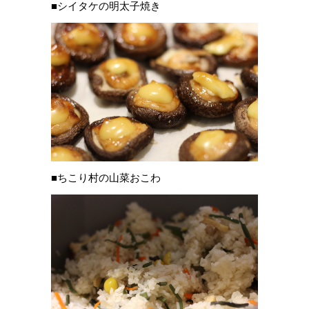
■シイタケの明太子焼き
■ちこり村の山菜おこわ