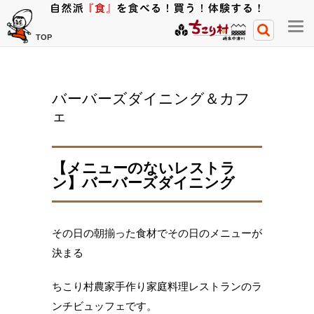
メ
TOP
ニ
ュ
ー
バーバーズダイニング＆カフ
開
ェ
閉
ボ
タ
【メニューのないレストラ
ン
ン】バーバーズダイニング
その日の朝揃った食材でその日のメニューが
決まる
ちこり村農家手作り家庭料理レストランのラ
ンチビュッフェです。