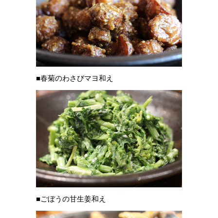
■春菊のわさびマヨ和え
■ごぼうの甘生姜和え