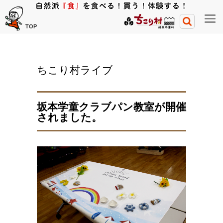
メ
TOP
ニ
ュ
ー
ちこり村ライブ
開
閉
ボ
坂本学童クラブパン教室が開催
タ
されました。
ン