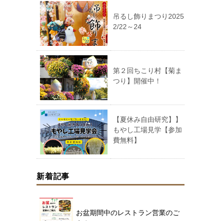
吊るし飾りまつり2025
2/22～24
第２回ちこり村【菊ま
つり】開催中！
【夏休み自由研究】】
もやし工場見学【参加
費無料】
新着記事
お盆期間中のレストラン営業のご