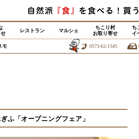
な
ちこり村
ち
レストラン
マルシェ
らせ
お取り寄せ
イ
スモ
0573-62-1545
kぎふ「オープニングフェア」