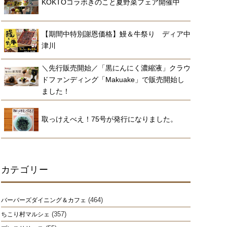
KOKTOコラボきのこと夏野菜フェア開催中
【期間中特別謝恩価格】鰻＆牛祭り ディア中
津川
＼先行販売開始／「黒にんにく濃縮液」クラウ
ドファンディング「Makuake」で販売開始し
ました！
取っけえべえ！75号が発行になりました。
カテゴリー
(464)
バーバーズダイニング＆カフェ
(357)
ちこり村マルシェ