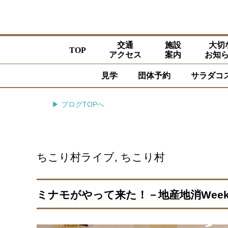
交通
施設
大切
TOP
アクセス
案内
お知
見学
団体予約
サラダコ
▶ ブログTOPへ
ちこり村ライブ
,
ちこり村
ミナモがやって来た！－地産地消Wee