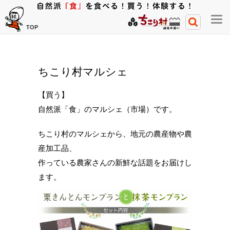
メ
TOP
ニ
ュ
ー
ちこり村マルシェ
開
閉
【買う】
ボ
自然派「食」のマルシェ（市場）です。
タ
ン
ちこり村のマルシェから、地元の農産物や農
産加工品、
作っている農家さんの新鮮な話題をお届けし
ます。