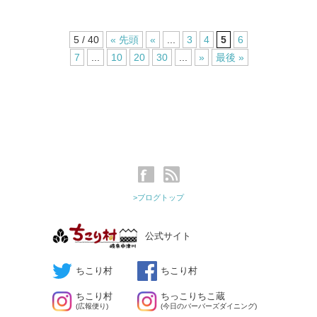
5 / 40
« 先頭
«
...
3
4
5
6
7
...
10
20
30
...
»
最後 »
>ブログトップ
公式サイト
ちこり村
ちこり村
ちこり村
ちっこりちこ蔵
(広報便り)
(今日のバーバーズダイニング)