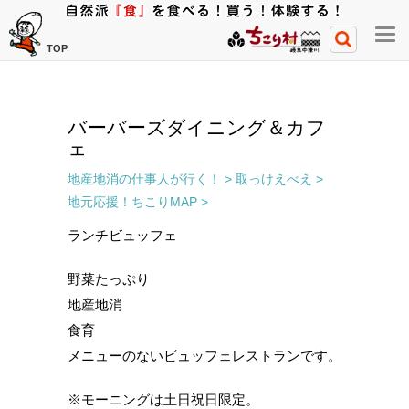
メ
TOP
ニ
ュ
ー
バーバーズダイニング＆カフ
開
ェ
閉
ボ
地産地消の仕事人が行く！ >
取っけえべえ >
タ
地元応援！ちこりMAP >
ン
ランチビュッフェ
野菜たっぷり
地産地消
食育
メニューのないビュッフェレストランです。
※モーニングは土日祝日限定。