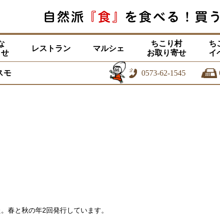
な
ちこり村
ち
レストラン
マルシェ
らせ
お取り寄せ
イ
スモ
0573-62-1545
。春と秋の年2回発行しています。