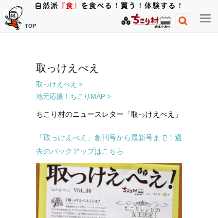
メ
TOP
ニ
ュ
ー
取っけえべえ
開
閉
取っけえべえ >
ボ
地元応援！ちこりMAP >
タ
ちこり村のニュースレター「取っけえべえ」
ン
「取っけえべえ」創刊号から最新号まで！過
去のバックアップはこちら