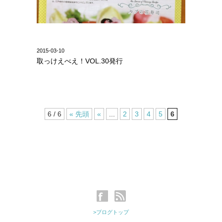
2015-03-10
取っけえべえ！VOL.30発行
6 / 6
« 先頭
«
...
2
3
4
5
6
>ブログトップ