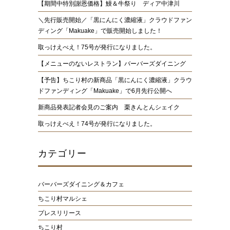
【期間中特別謝恩価格】鰻＆牛祭り ディア中津川
＼先行販売開始／「黒にんにく濃縮液」クラウドファン
ディング「Makuake」で販売開始しました！
取っけえべえ！75号が発行になりました。
【メニューのないレストラン】バーバーズダイニング
【予告】ちこり村の新商品「黒にんにく濃縮液」クラウ
ドファンディング「Makuake」で6月先行公開へ
新商品発表記者会見のご案内 栗きんとんシェイク
取っけえべえ！74号が発行になりました。
カテゴリー
バーバーズダイニング＆カフェ
ちこり村マルシェ
プレスリリース
ちこり村