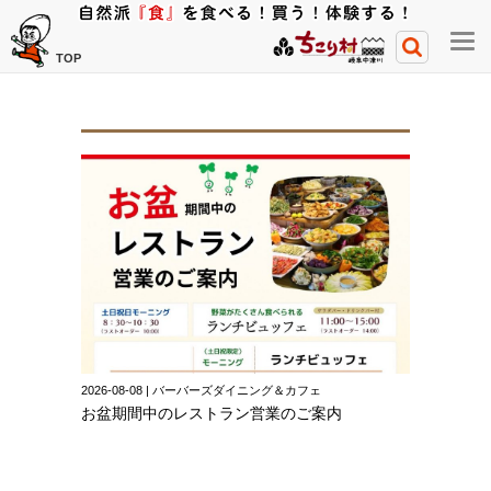
メ
TOP
ニ
ュ
ー
開
閉
ボ
タ
ン
2026-08-08 | バーバーズダイニング＆カフェ
お盆期間中のレストラン営業のご案内