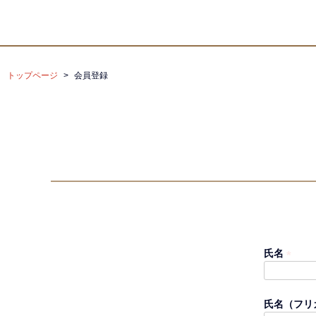
トップページ
会員登録
氏名
(
必
須
氏名（フリ
)