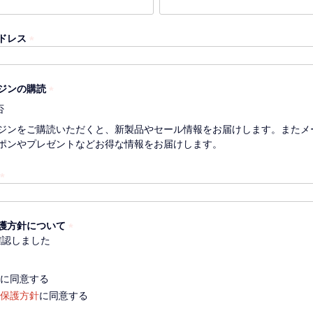
(
必
須
ドレス
)
(
必
須
ジンの購読
)
(
否
必
ジンをご購読いただくと、新製品やセール情報をお届けします。またメ
須
ポンやプレゼントなどお得な情報をお届けします。
)
(
必
須
護方針について
)
確認しました
(
必
須
に同意する
)
保護方針
に同意する