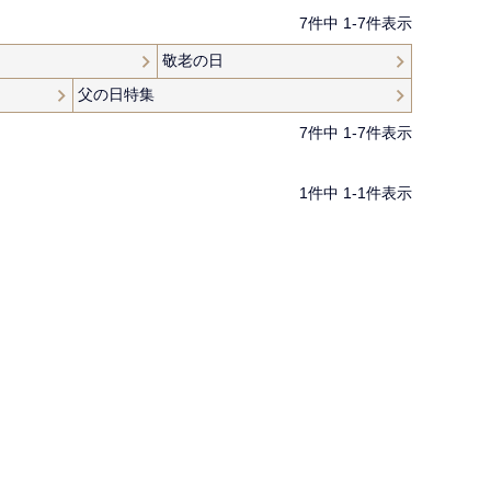
7
件中
1
-
7
件表示
敬老の日
父の日特集
7
件中
1
-
7
件表示
1
件中
1
-
1
件表示