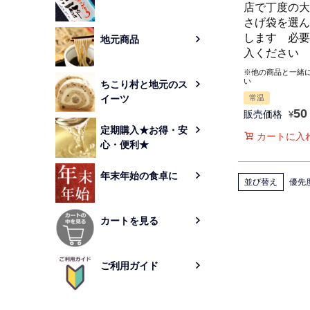
店で丁度の大
さげ袋を選ん
します 必要
地元商品
入ください
※他の商品と一緒
い
ちこり村と地元のス
イーツ
常温
50
販売価格
¥
定期購入★お得・安
カートに入
心・便利★
年末年始の食卓に
並び替え
優先
カートを見る
ご利用ガイド