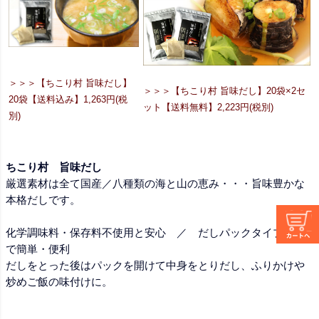
＞＞＞【ちこり村 旨味だし】
＞＞＞【ちこり村 旨味だし】20袋×2セ
20袋【送料込み】1,263円(税
ット【送料無料】2,223円(税別)
別)
ちこり村 旨味だし
厳選素材は全て国産／八種類の海と山の恵み・・・旨味豊かな
本格だしです。
化学調味料・保存料不使用と安心 ／ だしパックタイプなの
で簡単・便利
だしをとった後はパックを開けて中身をとりだし、ふりかけや
炒めご飯の味付けに。