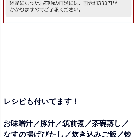
レシピも付いてます！
お味噌汁／豚汁／筑前煮／茶碗蒸し／
なすの揚げびたし／炊き込みご飯／炒