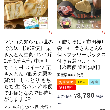
マツコの知らない世界
＜贈り物に＞市田柿1
で放送 【冷凍便】 栗
袋 + 栗きんとん6
きんとん生食パン 1斤
個＜フラワーボックス
2斤 3斤 4斤 / 中津川
付きも選べます＞
ちこり村 スイーツ 栗
【冷蔵便 送料無料】
きんとん 7個分の栗を
国産栗100％使用
贅沢に しっとり もち
おすすめ
New!
冷蔵
もち 生 食パン 冷凍便
送料無料
でお届けなので日持ち
3,780
¥
販売価格
税込
がします JP
〜
マツコの知らない世界で放送！