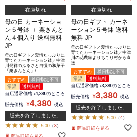
在庫切れ
在庫切れ
母の日 カーネーショ
母の日ギフト カーネ
ン５号鉢 ＋ 栗きんと
ーション５号鉢 送料
ん４個入り 送料無料
無料 JP
JP
母の日ギフト／愛情たっぷりに
育てたカーネーション鉢／中津
母の日ギフト／愛情たっぷりに
川の花農家よりちこり村から直
育てたカーネーション鉢／中津
送
川発祥のふるさと自慢の和菓子
「栗きんとん」/
おすすめ
着日指定不可
常温
送料無料
おすすめ
着日指定不可
当店通常価格
3,380
のところ
常温
送料無料
¥
3,380
当店通常価格
4,380
のところ
¥
¥
販売価格
税込
4,380
¥
販売価格
税込
販売を終了しました。
販売を終了しました。
5.00
（
4
）
5.00
（
3
）
商品詳細を見る
商品詳細を見る