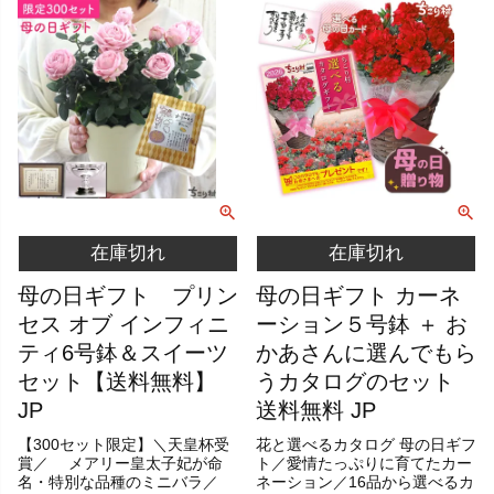
在庫切れ
在庫切れ
母の日ギフト プリン
母の日ギフト カーネ
セス オブ インフィニ
ーション５号鉢 ＋ お
ティ6号鉢＆スイーツ
かあさんに選んでもら
セット【送料無料】
うカタログのセット
JP
送料無料 JP
【300セット限定】＼天皇杯受
花と選べるカタログ 母の日ギフ
賞／ メアリー皇太子妃が命
ト／愛情たっぷりに育てたカー
名・特別な品種のミニバラ／
ネーション／16品から選べるカ