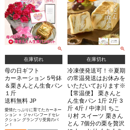
在庫切れ
在庫切れ
母の日ギフト
冷凍便発送可！※夏期
カーネーション 5号鉢
の常温発送はお休みを
＆栗きんとん生食パン
いただいております※
１斤
【常温便】 栗きんと
送料無料 JP
ん生食パン 1斤 2斤 3
斤 4斤 / 中津川 ちこ
愛情たっぷりに育てたカーネー
ション ＋ ジャパンフードセレ
り村 スイーツ 栗きん
クション グランプリ受賞のパ
とん 7個分の栗を贅沢
ン！