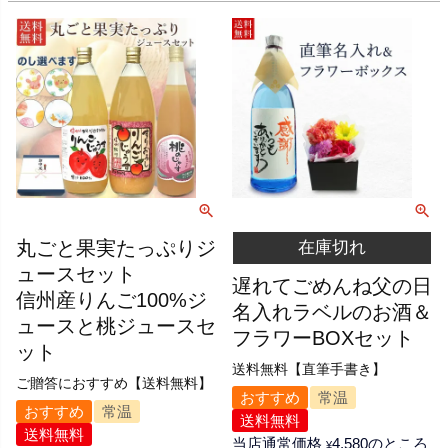
丸ごと果実たっぷりジ
在庫切れ
ュースセット
遅れてごめんね父の日
信州産りんご100%ジ
名入れラベルのお酒＆
ュースと桃ジュースセ
フラワーBOXセット
ット
送料無料【直筆手書き】
ご贈答におすすめ【送料無料】
おすすめ
常温
おすすめ
常温
送料無料
送料無料
当店通常価格
4,580
のところ
¥