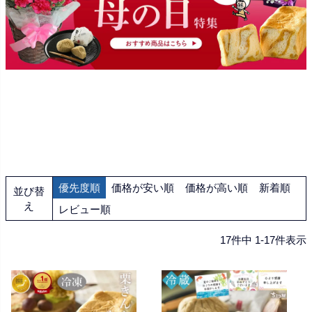
優先度順
価格が安い順
価格が高い順
新着順
並び替
え
レビュー順
17
件中
1
-
17
件表示