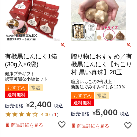
有機黒にんにく1箱
贈り物におすすめ／有
(30g入×6袋)
機黒にんにく【ちこり
村 黒い真珠】20玉
健康プチギフト
携帯可能な小袋セット
糖度いちごの2倍以上！
新製法でみずみずしさ120％
おすすめ
常温
送料無料
おすすめ
常温
2,400
送料無料
¥
販売価格
税込
5,000
¥
販売価格
税込
4.00
（
1
）
商品詳細を見る
商品詳細を見る