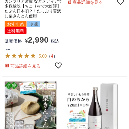
カンブリア宮殿 などメディアで
商品詳細を見る
多数放映【ちこり村で大好評】
たぶん日本初？！たっぷり贅沢
に栗きんとん使用
おすすめ
冷凍
送料無料
2,990
¥
販売価格
税込
〜
5.00
（
4
）
商品詳細を見る