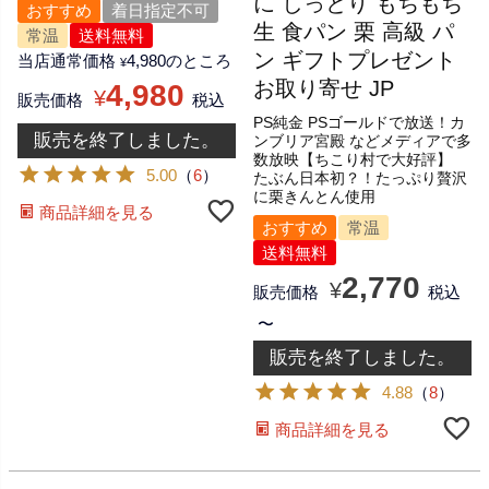
に しっとり もちもち
おすすめ
着日指定不可
生 食パン 栗 高級 パ
常温
送料無料
ン ギフトプレゼント
当店通常価格
4,980
のところ
¥
お取り寄せ JP
4,980
¥
販売価格
税込
PS純金 PSゴールドで放送！カ
販売を終了しました。
ンブリア宮殿 などメディアで多
数放映【ちこり村で大好評】
5.00
（
6
）
たぶん日本初？！たっぷり贅沢
に栗きんとん使用
商品詳細を見る
おすすめ
常温
送料無料
2,770
¥
販売価格
税込
〜
販売を終了しました。
4.88
（
8
）
商品詳細を見る