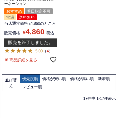
ーネーション
おすすめ
着日指定不可
常温
送料無料
当店通常価格
4,860
のところ
¥
4,860
¥
販売価格
税込
販売を終了しました。
5.00
（
4
）
商品詳細を見る
優先度順
価格が安い順
価格が高い順
新着順
並び替
え
レビュー順
17
件中
1
-
17
件表示