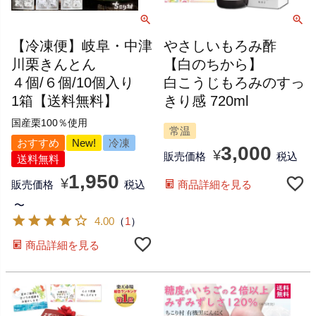
【冷凍便】岐阜・中津
やさしいもろみ酢
川栗きんとん
【白のちから】
４個/６個/10個入り
白こうじもろみのすっ
1箱【送料無料】
きり感 720ml
国産栗100％使用
常温
おすすめ
New!
冷凍
3,000
¥
販売価格
税込
送料無料
1,950
¥
商品詳細を見る
販売価格
税込
〜
4.00
（
1
）
商品詳細を見る