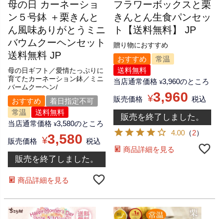
母の日 カーネーショ
フラワーボックスと栗
ン５号鉢 ＋栗きんと
きんとん生食パンセッ
ん風味ありがとうミニ
ト【送料無料】 JP
バウムクーヘンセット
贈り物におすすめ
送料無料 JP
おすすめ
常温
送料無料
母の日ギフト／愛情たっぷりに
育てたカーネーション鉢／ミニ
当店通常価格
3,960
のところ
¥
バームクーヘン/
3,960
¥
販売価格
税込
おすすめ
着日指定不可
常温
送料無料
販売を終了しました。
当店通常価格
3,580
のところ
¥
4.00
（
2
）
3,580
¥
販売価格
税込
商品詳細を見る
販売を終了しました。
商品詳細を見る