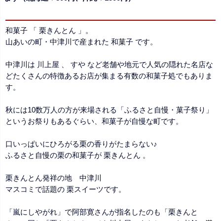
和菓子 「 栗きんとん 」。
山あいの町・中津川で産まれた 和菓子 です。
中津川は 川上屋 、 すや など老舗や地元で人気の隠れた名店な
どたくさんの特徴あるお店が集まる有数の和菓子処でもありま
す。
秋には10数万人の方が来場される「ふるさと自慢・菓子祭り」
というお祭りもあるぐらい、和菓子が自慢な町です。
口いっぱいにひろがる栗の香りがたまらない♪
ふるさと自慢の栗の和菓子が 栗きんとん 。
栗きんとん発祥の地 中津川
マスコミで話題の 栗スイーツです。
「嵐にしやがれ」で阿部寛さんが指名したのも「栗きんと