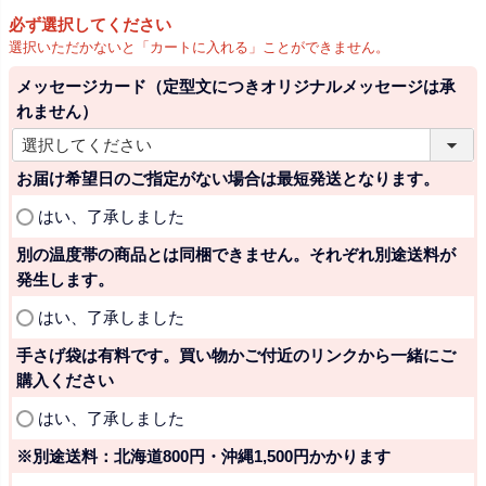
必ず選択してください
選択いただかないと「カートに入れる」ことができません。
メッセージカード（定型文につきオリジナルメッセージは承
れません）
(
必
お届け希望日のご指定がない場合は最短発送となります。
須
(
はい、了承しました
)
必
別の温度帯の商品とは同梱できません。それぞれ別途送料が
須
発生します。
)
(
はい、了承しました
必
手さげ袋は有料です。買い物かご付近のリンクから一緒にご
須
購入ください
)
(
はい、了承しました
必
※別途送料：北海道800円・沖縄1,500円かかります
須