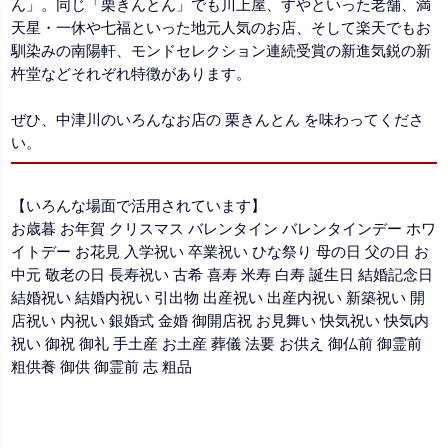
ん」。同じ「栗きんとん」でも川上屋、すやといった老舗、満
天星・一休や七福といった地元人気のお店、そして楽天でもお
馴染みの南陽軒、モンドセレクション連続受賞の新進気鋭の新
杵堂などそれぞれ特徴があります。
ぜひ、中津川のいろんなお店の 栗きんとん を味わってくださ
い。
【いろんな場面で活用されています】
お歳暮 お年賀 クリスマス バレンタイン バレンタインデー ホワ
イトデー お花見 入学祝い 卒業祝い ひな祭り 母の日 父の日 お
中元 敬老の日 長寿祝い 古希 喜寿 米寿 白寿 誕生日 結婚記念日
結婚祝い 結婚内祝い 引出物 出産祝い 出産内祝い 新築祝い 開
店祝い 内祝い 銀婚式 金婚 御開店祝 お見舞い 快気祝い 快気内
祝い 御祝 御礼 手土産 お土産 葬儀 法要 お供え 御仏前 御霊前
粗供養 御供 御霊前 志 粗品