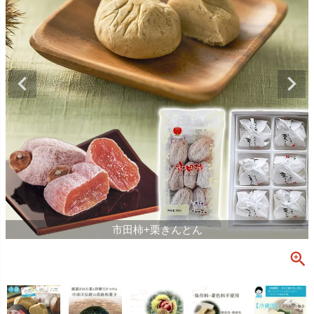
市田柿+栗きんとん