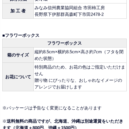
みなみ信州農業協同組合 市田柿工房
加 工 者
長野県下伊那群高森町下市田2478-2
■フラワーボックス
フラワーボックス
縦約8.5cm×横約8.5cm×高さ約7cm（フタを閉
箱のサイズ
めた状態）
特別商品のため、お花の色はご指定いただけま
せん
お花について
贈り物 にぴったりな、おしゃれなイメージの
アレンジでお届けします
※パッケージは予告なく変更になることがあります
※
送料無料の商品ですが、北海道、沖縄は別途運賃をいただき
ます（北海道＋800円、沖縄＋1500円）