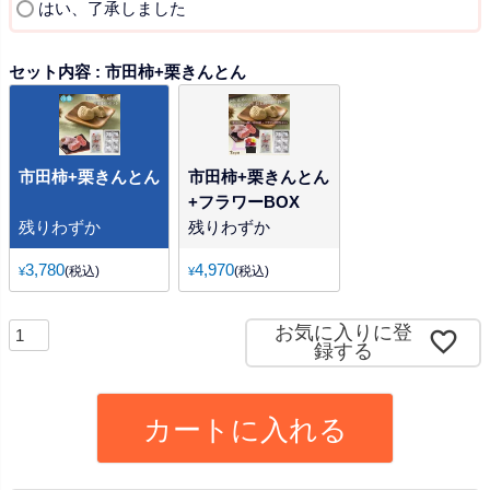
)
(
はい、了承しました
必
須
セット内容
市田柿+栗きんとん
)
市田柿+栗きんとん
市田柿+栗きんとん
+フラワーBOX
残りわずか
残りわずか
3,780
4,970
税込
税込
¥
¥
お気に入りに登
録する
カートに入れる