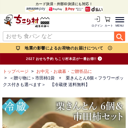
カード決済・外部ID決済にも対応！
MENU
ログイン
カートを見る
地震の影響によるお荷物のお届けについて
2027 おせち予約 ちこり村本店が一番お得!!
トップページ
お中元・お歳暮・ご贈答品に
＜贈り物に＞市田柿1袋 + 栗きんとん6個＜フラワーボッ
クス付きも選べます＞ 【冷蔵便 送料無料】