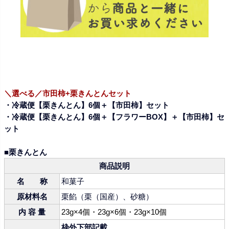
＼選べる／市田柿+栗きんとんセット
・冷蔵便【栗きんとん】6個＋【市田柿】セット
・冷蔵便【栗きんとん】6個＋【フラワーBOX】＋【市田柿】セ
ット
■栗きんとん
商品説明
名 称
和菓子
原材料名
栗餡（栗（国産）、砂糖）
内 容 量
23g×4個・23g×6個・23g×10個
枠外下部記載