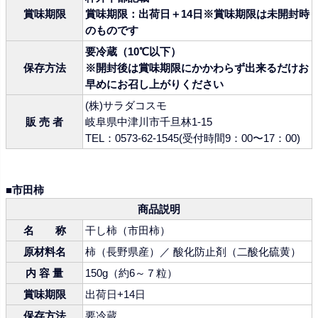
賞味期限
賞味期限：出荷日＋14日※賞味期限は未開封時
のものです
要冷蔵（10℃以下）
保存方法
※開封後は賞味期限にかかわらず出来るだけお
早めにお召し上がりください
(株)サラダコスモ
販 売 者
岐阜県中津川市千旦林1-15
TEL：0573-62-1545(受付時間9：00〜17：00)
■市田柿
商品説明
名 称
干し柿（市田柿）
原材料名
柿（長野県産）／ 酸化防止剤（二酸化硫黄）
内 容 量
150g（約6～７粒）
賞味期限
出荷日+14日
保存方法
要冷蔵