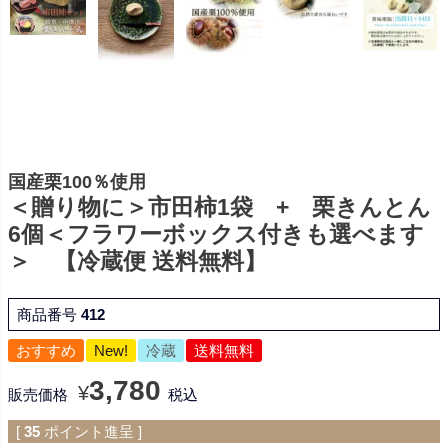
国産栗100％使用
＜贈り物に＞市田柿1袋 + 栗きんとん
6個＜フラワーボックス付きも選べます
＞ 【冷蔵便 送料無料】
商品番号
412
おすすめ
New!
冷蔵
送料無料
3,780
¥
販売価格
税込
[
35
ポイント進呈 ]