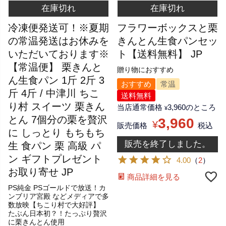
在庫切れ
在庫切れ
冷凍便発送可！※夏期
フラワーボックスと栗
の常温発送はお休みを
きんとん生食パンセッ
いただいております※
ト【送料無料】 JP
【常温便】 栗きんと
贈り物におすすめ
ん生食パン 1斤 2斤 3
おすすめ
常温
斤 4斤 / 中津川 ちこ
送料無料
り村 スイーツ 栗きん
当店通常価格
3,960
のところ
¥
とん 7個分の栗を贅沢
3,960
¥
販売価格
税込
に しっとり もちもち
販売を終了しました。
生 食パン 栗 高級 パ
ン ギフトプレゼント
4.00
（
2
）
お取り寄せ JP
商品詳細を見る
PS純金 PSゴールドで放送！カ
ンブリア宮殿 などメディアで多
数放映【ちこり村で大好評】
たぶん日本初？！たっぷり贅沢
に栗きんとん使用