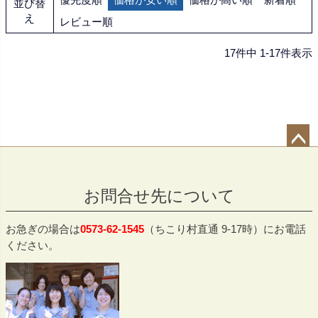
並び替
え
レビュー順
17
件中
1
-
17
件表示
ペー
ジト
お問合せ先について
ップ
へ
お急ぎの場合は
0573-62-1545
（ちこり村直通 9-17時）にお電話
ください。