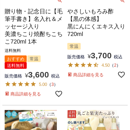
贈り物・記念日に【毛
やさしいもろみ酢
筆手書き】名入れ＆メ
【黒の体感】
ッセージ入り
黒にんにくエキス入り
美濃ちこり焼酎ちこち
720ml
こ720ml 1本
常温
送料無料
3,700
¥
販売価格
税込
おすすめ
常温
4.50
（
2
）
送料無料
3,600
¥
商品詳細を見る
販売価格
税込
5.00
（
3
）
商品詳細を見る