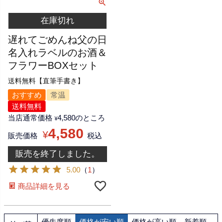
在庫切れ
遅れてごめんね父の日
名入れラベルのお酒＆
フラワーBOXセット
送料無料【直筆手書き】
おすすめ
常温
送料無料
当店通常価格
4,580
のところ
¥
4,580
¥
販売価格
税込
販売を終了しました。
5.00
（
1
）
商品詳細を見る
優先度順
価格が安い順
価格が高い順
新着順