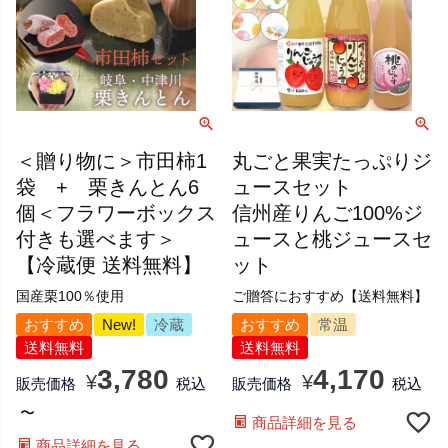
＜贈り物に＞市田柿1
丸ごと果実たっぷりジ
袋 + 栗きんとん6
ュースセット
個＜フラワーボックス
信州産りんご100%ジ
付きも選べます＞
ュースと桃ジュースセ
【冷蔵便 送料無料】
ット
国産栗100％使用
ご贈答におすすめ【送料無料】
おすすめ
New!
冷蔵
おすすめ
常温
送料無料
送料無料
3,780
4,170
¥
¥
販売価格
税込
販売価格
税込
〜
商品詳細を見る
商品詳細を見る