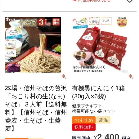
本場・信州そばの贅沢
有機黒にんにく1箱
「ちこり村の生(なま)
(30g入×6袋)
そば」３人前【送料無
健康プチギフト
料】【信州そば・信州
携帯可能な小袋セット
蕎麦・生そば・生蕎
おすすめ
常温
送料無料
麦】
2,400
¥
販売価格
税込