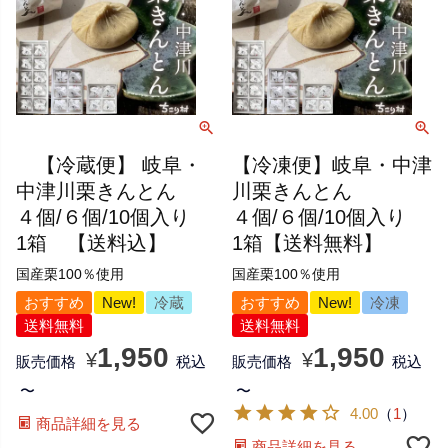
【冷蔵便】 岐阜・
【冷凍便】岐阜・中津
中津川栗きんとん
川栗きんとん
４個/６個/10個入り
４個/６個/10個入り
1箱 【送料込】
1箱【送料無料】
国産栗100％使用
国産栗100％使用
おすすめ
New!
冷蔵
おすすめ
New!
冷凍
送料無料
送料無料
1,950
1,950
¥
¥
販売価格
税込
販売価格
税込
〜
〜
4.00
（
1
）
商品詳細を見る
商品詳細を見る