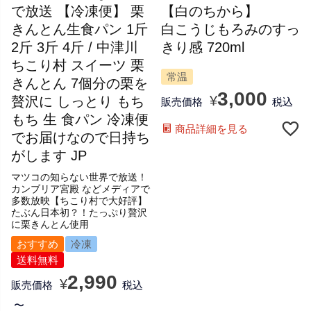
で放送 【冷凍便】 栗
【白のちから】
きんとん生食パン 1斤
白こうじもろみのすっ
2斤 3斤 4斤 / 中津川
きり感 720ml
ちこり村 スイーツ 栗
常温
きんとん 7個分の栗を
3,000
贅沢に しっとり もち
¥
販売価格
税込
もち 生 食パン 冷凍便
商品詳細を見る
でお届けなので日持ち
がします JP
マツコの知らない世界で放送！
カンブリア宮殿 などメディアで
多数放映【ちこり村で大好評】
たぶん日本初？！たっぷり贅沢
に栗きんとん使用
おすすめ
冷凍
送料無料
2,990
¥
販売価格
税込
〜