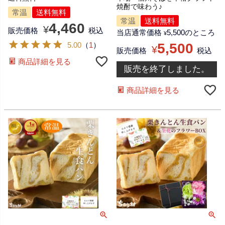
焼酎で味わう♪
常温
送料無料
常温
送料無料
4,460
¥
販売価格
税込
当店通常価格
5,500
のところ
¥
5.00
（
1
）
5,500
¥
販売価格
税込
商品詳細を見る
販売を終了しました。
商品詳細を見る