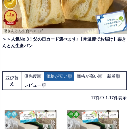
＞＞人気No.3！父の日カード選べます♪【常温便でお届け】栗き
んとん生食パン
優先度順
価格が安い順
価格が高い順
新着順
並び替
え
レビュー順
17
件中
1
-
17
件表示