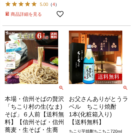
5.00
（
4
）
商品詳細を見る
本場・信州そばの贅沢
お父さんありがとうラ
「ちこり村の生(なま)
ベル ちこり焼酎
そば」６人前【送料無
1本(化粧箱入り)
料】【信州そば・信州
【送料無料】
蕎麦・生そば・生蕎
ちこり芋焼酎ちこちこ720ml