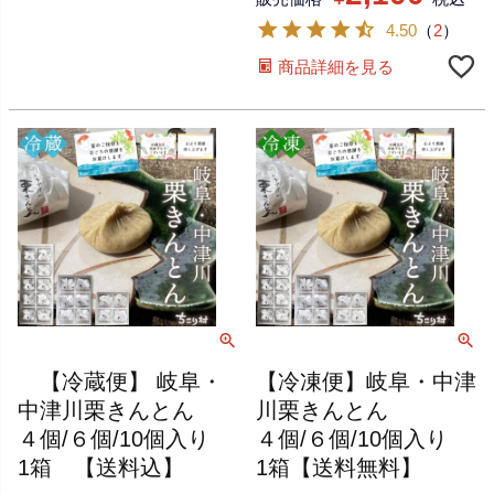
4.50
（
2
）
商品詳細を見る
【冷蔵便】 岐阜・
【冷凍便】岐阜・中津
中津川栗きんとん
川栗きんとん
４個/６個/10個入り
４個/６個/10個入り
1箱 【送料込】
1箱【送料無料】