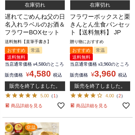
在庫切れ
在庫切れ
遅れてごめんね父の日
フラワーボックスと栗
名入れラベルのお酒＆
きんとん生食パンセッ
フラワーBOXセット
ト【送料無料】 JP
送料無料【直筆手書き】
贈り物におすすめ
おすすめ
常温
おすすめ
常温
送料無料
送料無料
当店通常価格
4,580
のところ
当店通常価格
3,960
のところ
¥
¥
4,580
3,960
¥
¥
販売価格
税込
販売価格
税込
販売を終了しました。
販売を終了しました。
5.00
（
1
）
4.00
（
2
）
商品詳細を見る
商品詳細を見る