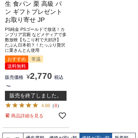
生 食パン 栗 高級 パ
ン ギフトプレゼント
お取り寄せ JP
PS純金 PSゴールドで放送！カ
ンブリア宮殿 などメディアで多
数放映【ちこり村で大好評】
たぶん日本初？！たっぷり贅沢
に栗きんとん使用
おすすめ
常温
送料無料
2,770
¥
販売価格
税込
〜
販売を終了しました。
4.88
（
8
）
商品詳細を見る
優先度順
価格が安い順
価格が高い順
新着順