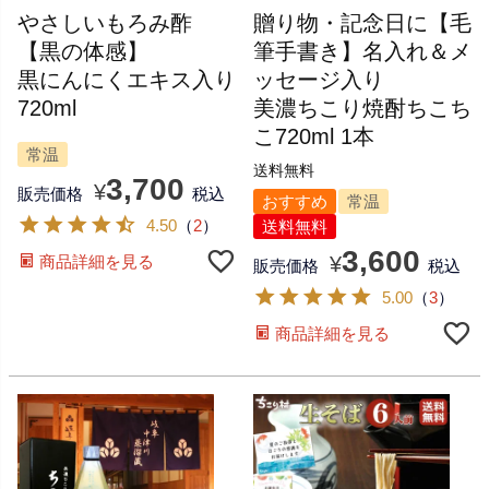
やさしいもろみ酢
贈り物・記念日に【毛
【黒の体感】
筆手書き】名入れ＆メ
黒にんにくエキス入り
ッセージ入り
720ml
美濃ちこり焼酎ちこち
こ720ml 1本
常温
送料無料
3,700
¥
販売価格
税込
おすすめ
常温
4.50
（
2
）
送料無料
3,600
¥
商品詳細を見る
販売価格
税込
5.00
（
3
）
商品詳細を見る