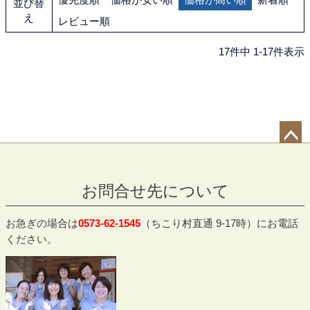
並び替
え
レビュー順
17
件中
1
-
17
件表示
ペー
ジト
お問合せ先について
ップ
へ
お急ぎの場合は
0573-62-1545
（ちこり村直通 9-17時）にお電話
ください。