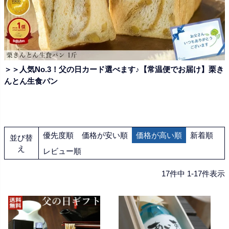
＞＞人気No.3！父の日カード選べます♪【常温便でお届け】栗き
んとん生食パン
優先度順
価格が安い順
価格が高い順
新着順
並び替
え
レビュー順
17
件中
1
-
17
件表示