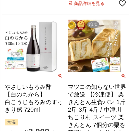
商品詳細を見る
やさしいもろみ酢
マツコの知らない世界
【白のちから】
で放送 【冷凍便】 栗
白こうじもろみのすっ
きんとん生食パン 1斤
きり感 720ml
2斤 3斤 4斤 / 中津川
ちこり村 スイーツ 栗
常温
きんとん 7個分の栗を