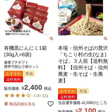
有機黒にんにく1箱
本場・信州そばの贅沢
(30g入×6袋)
「ちこり村の生(なま)
そば」３人前【送料無
健康プチギフト
携帯可能な小袋セット
料】【信州そば・信州
蕎麦・生そば・生蕎
おすすめ
常温
送料無料
麦】
2,400
¥
販売価格
税込
おすすめ
常温
4.00
（
1
）
送料無料
当店通常価格
2,100
のところ
¥
商品詳細を見る
2,100
¥
販売価格
税込