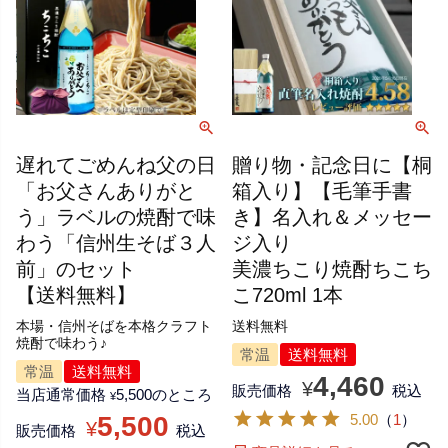
遅れてごめんね父の日
贈り物・記念日に【桐
「お父さんありがと
箱入り】【毛筆手書
う」ラベルの焼酎で味
き】名入れ＆メッセー
わう「信州生そば３人
ジ入り
前」のセット
美濃ちこり焼酎ちこち
【送料無料】
こ720ml 1本
本場・信州そばを本格クラフト
送料無料
焼酎で味わう♪
常温
送料無料
常温
送料無料
4,460
¥
販売価格
税込
当店通常価格
5,500
のところ
¥
5,500
5.00
（
1
）
¥
販売価格
税込