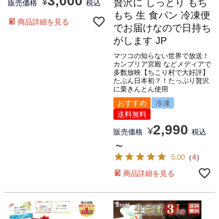
3,000
¥
贅沢に しっとり もち
販売価格
税込
もち 生 食パン 冷凍便
商品詳細を見る
でお届けなので日持ち
がします JP
マツコの知らない世界で放送！
カンブリア宮殿 などメディアで
多数放映【ちこり村で大好評】
たぶん日本初？！たっぷり贅沢
に栗きんとん使用
おすすめ
冷凍
送料無料
2,990
¥
販売価格
税込
〜
5.00
（
4
）
商品詳細を見る