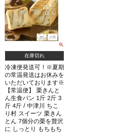
在庫切れ
冷凍便発送可！※夏期
の常温発送はお休みを
いただいております※
【常温便】 栗きんと
ん生食パン 1斤 2斤 3
斤 4斤 / 中津川 ちこ
り村 スイーツ 栗きん
とん 7個分の栗を贅沢
に しっとり もちもち