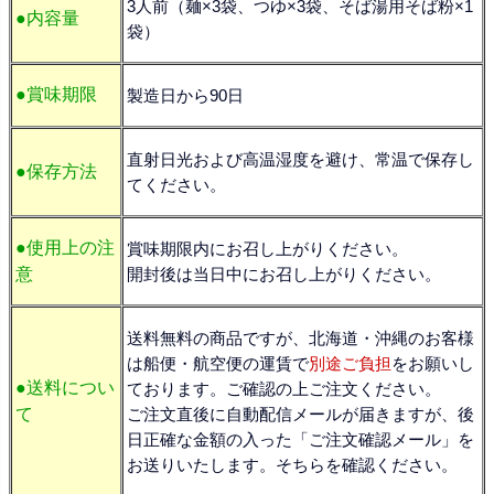
3人前（麺×3袋、つゆ×3袋、そば湯用そば粉×1
●内容量
袋）
●賞味期限
製造日から90日
直射日光および高温湿度を避け、常温で保存し
●保存方法
てください。
●使用上の注
賞味期限内にお召し上がりください。
開封後は当日中にお召し上がりください。
意
送料無料の商品ですが、北海道・沖縄のお客様
は船便・航空便の運賃で
別途ご負担
をお願いし
●送料につい
ております。ご確認の上ご注文ください。
ご注文直後に自動配信メールが届きますが、後
て
日正確な金額の入った「ご注文確認メール」を
お送りいたします。そちらを確認ください。