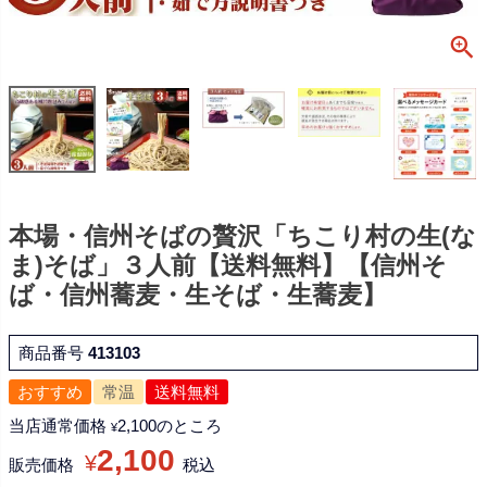
本場・信州そばの贅沢「ちこり村の生(な
ま)そば」３人前【送料無料】【信州そ
ば・信州蕎麦・生そば・生蕎麦】
商品番号
413103
おすすめ
常温
送料無料
当店通常価格
2,100
のところ
¥
2,100
¥
販売価格
税込