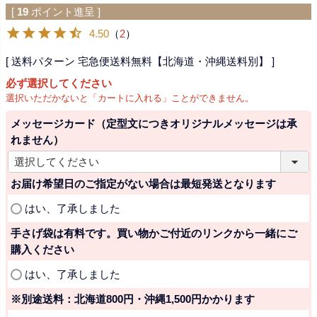
[
19
ポイント進呈 ]
4.50
（
2
）
送料パターン
宅急便送料無料【北海道・沖縄送料別】
必ず選択してください
選択いただかないと「カートに入れる」ことができません。
メッセージカード（定型文につきオリジナルメッセージは承
れません）
(
必
お届け希望日のご指定がない場合は最短発送となります
須
(
はい、了承しました
)
必
手さげ袋は有料です。買い物かご付近のリンクから一緒にご
須
購入ください
)
(
はい、了承しました
必
※別途送料：北海道800円・沖縄1,500円かかります
須