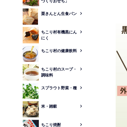
づくりおせち」
栗きんとん生食パン
ちこり村有機黒にん
にく
ちこり村の健康飲料
ちこり村のスープ・
調味料
スプラウト野菜・種
米・雑穀
ちこり焼酎