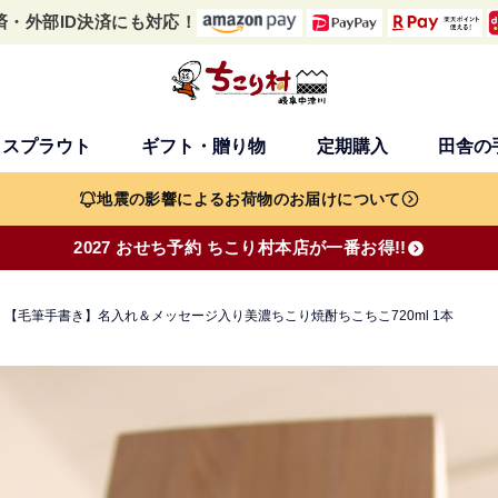
済・外部ID決済にも対応！
・スプラウト
ギフト・贈り物
定期購入
田舎の
検索
地震の影響によるお荷物のお届けについて
2027 おせち予約 ちこり村本店が一番お得!!
【毛筆手書き】名入れ＆メッセージ入り美濃ちこり焼酎ちこちこ720ml 1本