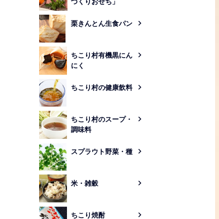
づくりおせち」
栗きんとん生食パン
ちこり村有機黒にん
にく
ちこり村の健康飲料
ちこり村のスープ・
調味料
スプラウト野菜・種
米・雑穀
ちこり焼酎