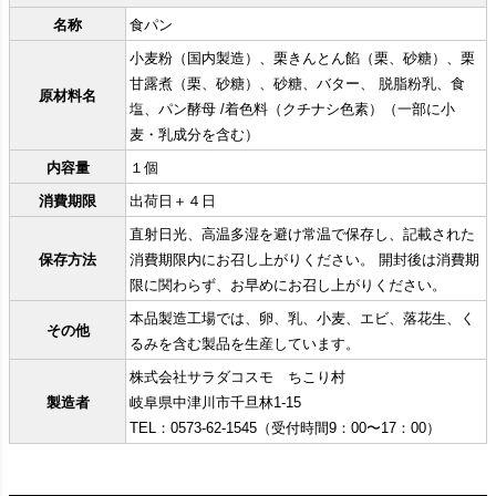
名称
食パン
小麦粉（国内製造）、栗きんとん餡（栗、砂糖）、栗
甘露煮（栗、砂糖）、砂糖、バター、 脱脂粉乳、食
原材料名
塩、パン酵母 /着色料（クチナシ色素）（一部に小
麦・乳成分を含む）
内容量
１個
消費期限
出荷日＋４日
直射日光、高温多湿を避け常温で保存し、記載された
保存方法
消費期限内にお召し上がりください。 開封後は消費期
限に関わらず、お早めにお召し上がりください。
本品製造工場では、卵、乳、小麦、エビ、落花生、く
その他
るみを含む製品を生産しています。
株式会社サラダコスモ ちこり村
製造者
岐阜県中津川市千旦林1-15
TEL：0573-62-1545（受付時間9：00〜17：00）