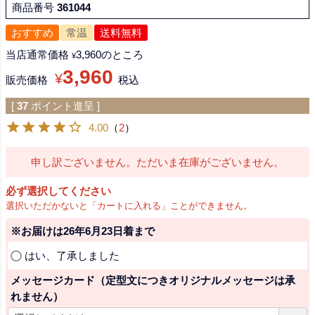
商品番号
361044
おすすめ
常温
送料無料
当店通常価格
3,960
のところ
¥
3,960
¥
販売価格
税込
[
37
ポイント進呈 ]
4.00
（
2
）
申し訳ございません。ただいま在庫がございません。
必ず選択してください
選択いただかないと「カートに入れる」ことができません。
※お届けは26年6月23日着まで
(
はい、了承しました
必
メッセージカード（定型文につきオリジナルメッセージは承
須
れません）
)