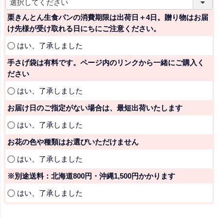
(
必
栗きんとん生食パンの消費期限は出荷日＋4日。贈り物はお届
須
け先様が受け取れる日にちにご注意ください。
)
(
はい、了承しました
必
手さげ袋は有料です。ページ内のリンクから一緒にご購入く
須
ださい
)
(
はい、了承しました
必
お届け日のご指定がない場合は、最短出荷いたします
須
)
(
はい、了承しました
必
お花の色や種類はお選びいただけません
須
)
(
はい、了承しました
必
※別途送料：北海道800円・沖縄1,500円かかります
須
)
(
はい、了承しました
必
須