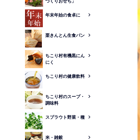
づくりおせち」
年末年始の食卓に
栗きんとん生食パン
ちこり村有機黒にん
にく
ちこり村の健康飲料
ちこり村のスープ・
調味料
スプラウト野菜・種
米・雑穀