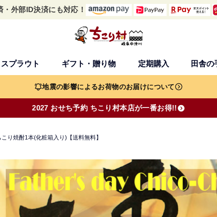
済・外部ID決済にも対応！
・スプラウト
ギフト・贈り物
定期購入
田舎の
検索
地震の影響によるお荷物のお届けについて
2027 おせち予約 ちこり村本店が一番お得!!
こり焼酎1本(化粧箱入り)【送料無料】