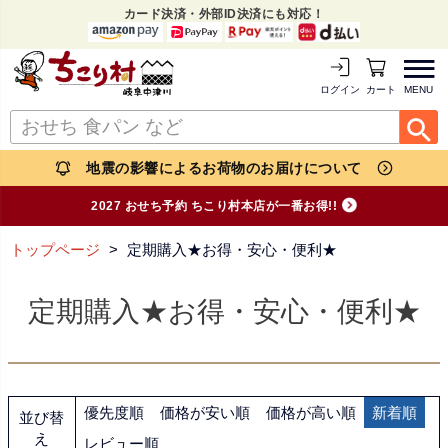
カード決済・外部ID決済にも対応！
MENU
ログイン
カートを見る
地震の影響によるお荷物のお届けについて
2027 おせち予約 ちこり村本店が一番お得!!
トップページ
定期購入★お得・安心・便利★
定期購入★お得・安心・便利★
優先度順
価格が安い順
価格が高い順
新着順
並び替
え
レビュー順