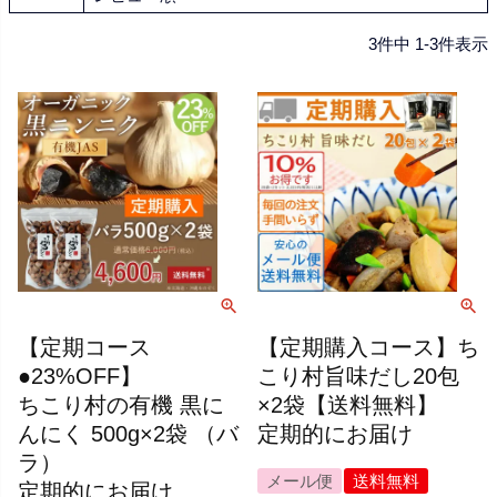
3
件中
1
-
3
件表示
【定期コース
【定期購入コース】ち
●23%OFF】
こり村旨味だし20包
ちこり村の有機 黒に
×2袋【送料無料】
んにく 500g×2袋 （バ
定期的にお届け
ラ）
メール便
送料無料
定期的にお届け