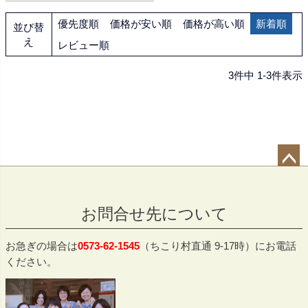
優先度順
価格が安い順
価格が高い順
新着順
並び替
え
レビュー順
3
件中
1
-
3
件表示
ペー
ジト
お問合せ先について
ップ
へ
お急ぎの場合は
0573-62-1545
（ちこり村直通 9-17時）にお電話
ください。