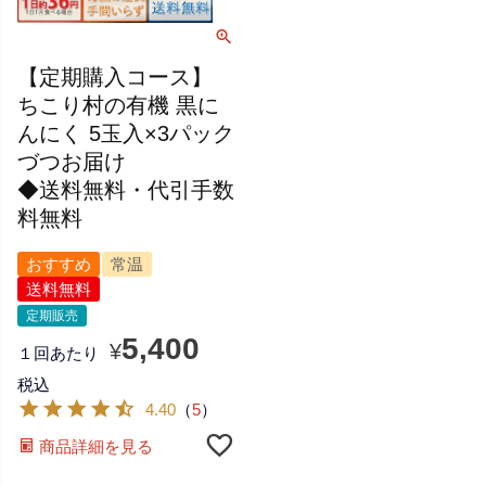
【定期購入コース】
ちこり村の有機 黒に
んにく 5玉入×3パック
づつお届け
◆送料無料・代引手数
料無料
おすすめ
常温
送料無料
定期販売
5,400
¥
１回あたり
税込
4.40
（
5
）
商品詳細を見る