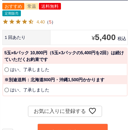
おすすめ
常温
送料無料
定期販売
4.40
（
5
）
5,400
１回あたり
¥
税込
5玉×6パック 10,800円（5玉×3パックの5,400円を2回）は続け
ていただくお約束です
(
はい、了承しました
必
※別途送料：北海道800円・沖縄1,500円かかります
須
)
(
はい、了承しました
必
須
)
お気に入りに登録する