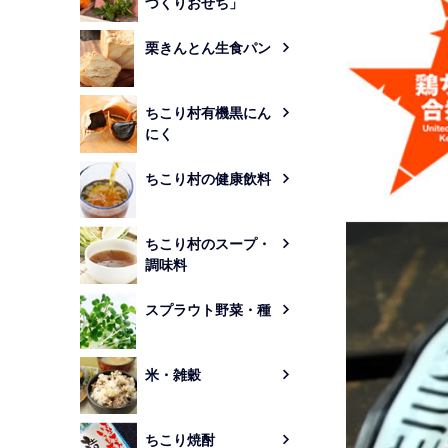
づくりおせち」
栗きんとん生食パン
ちこり村有機黒にん
にく
ちこり村の健康飲料
ちこり村のスープ・
調味料
スプラウト野菜・種
米・雑穀
ちこり焼酎