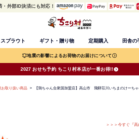
済・外部ID決済にも対応！
・スプラウト
ギフト・贈り物
定期購入
田舎の
検索
地震の影響によるお荷物のお届けについて
2027 おせち予約 ちこり村本店が一番お得!!
州お取り扱い商品
【鶏ちゃん合衆国加盟店】高山市 飛騨荘川いちまのけーちゃん
＞＞＞今すぐ『高