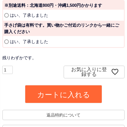
※別途送料：北海道800円・沖縄1,500円かかります
(
はい、了承しました
必
手さげ袋は有料です。買い物かご付近のリンクから一緒にご
須
購入ください
)
(
はい、了承しました
必
須
残りわずかです。
)
お気に入りに登
録する
カートに入れる
返品特約について