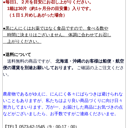
●毎日1、２片を目安にお召し上がりください。
1箱は30片（約1ヶ月分の目安量）入りです。
（１日１片めしあがった場合）
●黒にんにくはお薬ではなく食品ですので、食べる数や
時間に決まりはございません。 体調に合わせてお召し
上がりください。
●送料について
送料無料の商品ですが、
北海道・沖縄のお客様は船便・航空
便の運賃を別途お願いしております。
ご確認の上ご注文くださ
い。
農産物であるがゆえに、にんにく各々にばらつきは避けられな
いこともありますが、私たちはより良い商品づくりに向け日々
努力してまいります。万が一、お届けした商品にお気づきの点
などがございましたら、お手数ですがご連絡くださいませ。
【TEL】0573-62-1545（9：00-17：00）