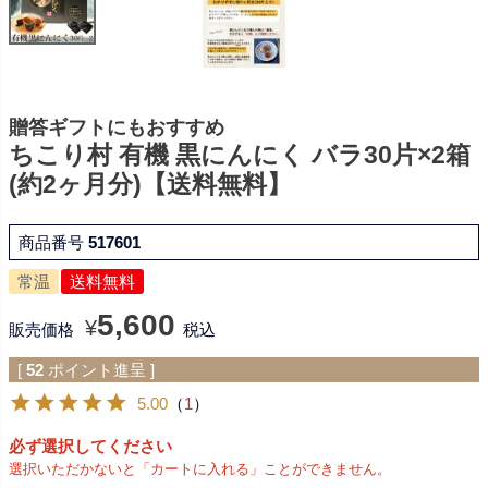
贈答ギフトにもおすすめ
ちこり村 有機 黒にんにく バラ30片×2箱
(約2ヶ月分)【送料無料】
商品番号
517601
常温
送料無料
5,600
¥
販売価格
税込
[
52
ポイント進呈 ]
5.00
（
1
）
必ず選択してください
選択いただかないと「カートに入れる」ことができません。