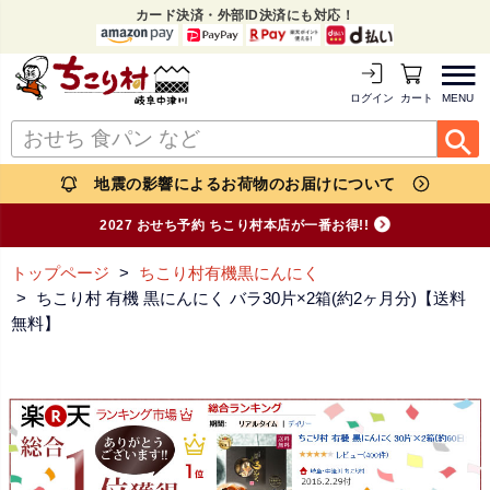
カード決済・外部ID決済にも対応！
MENU
ログイン
カートを見る
地震の影響によるお荷物のお届けについて
2027 おせち予約 ちこり村本店が一番お得!!
トップページ
ちこり村有機黒にんにく
ちこり村 有機 黒にんにく バラ30片×2箱(約2ヶ月分)【送料
無料】