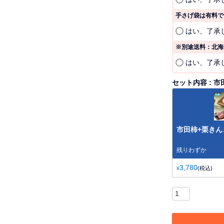
手さげ袋は有料で
はい、了承
※別途送料：北海道
はい、了承
セット内容
市
市田柿+栗きん
残りわずか
3,780
税込
¥