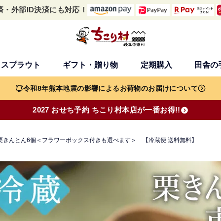
済・外部ID決済にも対応！
・スプラウト
ギフト・贈り物
定期購入
田舎の
検索
令和8年熊本地震の影響によるお荷物のお届けについて
2027 おせち予約 ちこり村本店が一番お得!!
栗きんとん6個＜フラワーボックス付きも選べます＞ 【冷蔵便 送料無料】