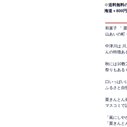
※
送料無料
海道＋800
和菓子 「 
山あいの町
中津川は 
んの特徴あ
秋には10
祭りもある
口いっぱい
ふるさと自
栗きんとん
マスコミで
「嵐にしや
「栗きんと