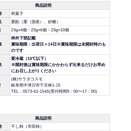
商品説明
称
和菓子
名
栗餡（栗（国産）、砂糖）
量
23g×4個・23g×6個・23g×10個
枠外下部記載
限
賞味期限：出荷日＋14日※賞味期限は未開封時のも
のです
要冷蔵（10℃以下）
法
※開封後は賞味期限にかかわらず出来るだけお早め
にお召し上がりください
(株)サラダコスモ
者
岐阜県中津川市千旦林1-15
TEL：0573-62-1545(受付時間9：00〜17：00)
商品説明
称
干し柿（市田柿）