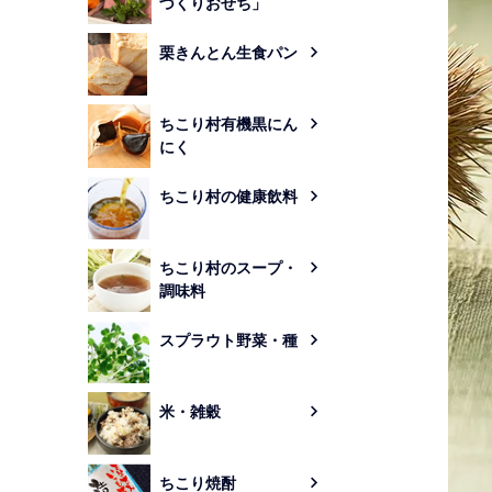
づくりおせち」
栗きんとん生食パン
ちこり村有機黒にん
にく
ちこり村の健康飲料
ちこり村のスープ・
調味料
スプラウト野菜・種
米・雑穀
ちこり焼酎