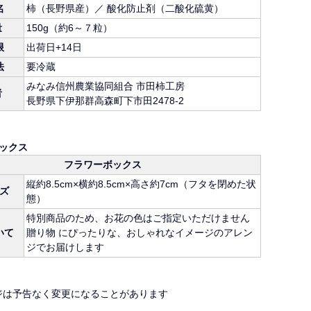
名
柿（長野県産）／ 酸化防止剤（二酸化硫黄）
量
150g（約6～７粒）
限
出荷日+14日
法
要冷蔵
みなみ信州農業協同組合 市田柿工房
者
長野県下伊那群高森町下市田2478-2
ックス
フラワーボックス
縦約8.5cm×横約8.5cm×高さ約7cm（フタを閉めた状
ズ
態）
特別商品のため、お花の色はご指定いただけません
いて
贈り物 にぴったりな、おしゃれなイメージのアレン
ジでお届けします
ジは予告なく変更になることがあります