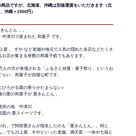
の商品ですが、北海道、沖縄は別途運賃をいただきます（北
円、沖縄＋1500円）
栗きんとん 」。
・中津川で産まれた 和菓子 です。
川上屋 、 すや など老舗や地元で人気の隠れた名店などたくさ
るお店が集まる有数の和菓子処でもあります。
数万人の方が来場される「ふるさと自慢・菓子祭り」というお
ぐらい、和菓子が自慢な町です。
にひろがる栗の香りがたまらない♪
慢の栗の和菓子が 栗きんとん 。
発祥の地 中津川
話題の 栗スイーツです。
がれ」で阿部寛さんが指名したのも「栗きんとん」。同じ
ん」でも川上屋、すやといった老舗、満天星・一休や七福と