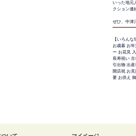
いった地元
クション連
ぜひ、中津
【いろんな
お歳暮 お年
ー お花見 
長寿祝い 古
引出物 出産
開店祝 お見
要 お供え 
について
マイページ