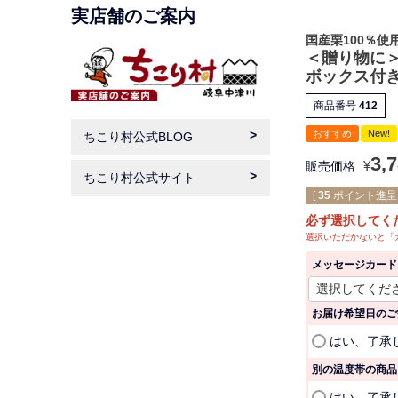
実店舗のご案内
国産栗100％使
＜贈り物に＞
ボックス付
商品番号
412
おすすめ
New!
ちこり村公式BLOG
3,
¥
販売価格
ちこり村公式サイト
[
35
ポイント進呈 
必ず選択してく
選択いただかないと「
メッセージカード
お届け希望日のご
はい、了承
別の温度帯の商品
はい、了承