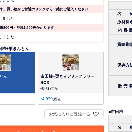
必
須
す。買い物かご付近のリンクから一緒にご購入ください
)
名 
(
しました
必
原材料
須
800円・沖縄1,500円かかります
内 容 
)
(
しました
必
賞味期
須
田柿+栗きんとん
)
保存方
とん
市田柿+栗きんとん+フラワー
BOX
販 売 
残りわずか
4,970
税込
¥
■市田柿
お気に入りに登録する
名 