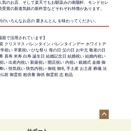
人気のお店、そして楽天でもお馴染みの南陽軒、モンドセレ
続受賞の新進気鋭の新杵堂などそれぞれ特徴があります。
川のいろんなお店の 栗きんとん を味わってください。
場面で活用されています】
賀 クリスマス バレンタイン バレンタインデー ホワイトデ
入学祝い 卒業祝い ひな祭り 母の日 父の日 お中元 敬老の日
希 喜寿 米寿 白寿 誕生日 結婚記念日 結婚祝い 結婚内祝い
祝い 出産内祝い 新築祝い 開店祝い 内祝い 銀婚式 金婚 御
舞い 快気祝い 快気内祝い 御祝 御礼 手土産 お土産 葬儀 法
御仏前 御霊前 粗供養 御供 御霊前 志 粗品
ペー
ジト
サポート