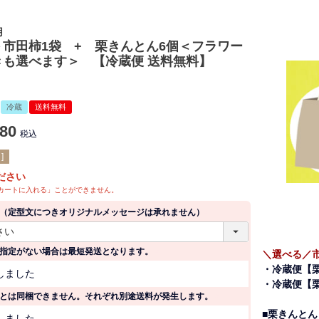
用
市田柿1袋 + 栗きんとん6個＜フラワー
きも選べます＞ 【冷蔵便 送料無料】
冷蔵
送料無料
780
税込
]
ださい
カートに入れる」ことができません。
（定型文につきオリジナルメッセージは承れません）
(
必
指定がない場合は最短発送となります。
須
＼選べる／
)
(
・冷蔵便【
しました
必
・冷蔵便【
須
とは同梱できません。それぞれ別途送料が発生します。
)
(
■栗きんとん
しました