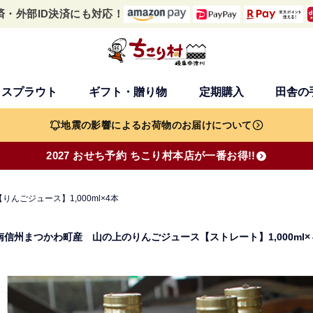
済・外部ID決済にも対応！
・スプラウト
ギフト・贈り物
定期購入
田舎の
検索
地震の影響によるお荷物のお届けについて
2027 おせち予約 ちこり村本店が一番お得!!
んごジュース】1,000ml×4本
南信州まつかわ町産 山の上のりんごジュース【ストレート】1,000ml×