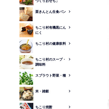
づくりおせち」
栗きんとん生食パン
ちこり村有機黒にん
にく
ちこり村の健康飲料
ちこり村のスープ・
調味料
スプラウト野菜・種
米・雑穀
ちこり焼酎