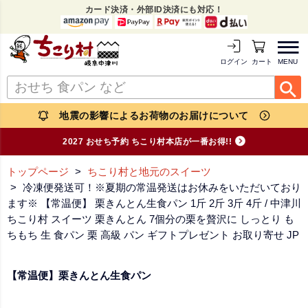
カード決済・外部ID決済にも対応！
MENU
ログイン
カートを見る
地震の影響によるお荷物のお届けについて
2027 おせち予約 ちこり村本店が一番お得!!
トップページ
ちこり村と地元のスイーツ
冷凍便発送可！※夏期の常温発送はお休みをいただいており
ます※ 【常温便】 栗きんとん生食パン 1斤 2斤 3斤 4斤 / 中津川
ちこり村 スイーツ 栗きんとん 7個分の栗を贅沢に しっとり も
ちもち 生 食パン 栗 高級 パン ギフトプレゼント お取り寄せ JP
【常温便】栗きんとん生食パン