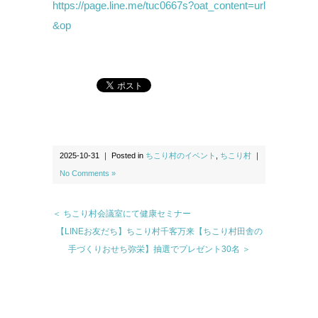
https://page.line.me/tuc0667s?oat_content=url
&op
2025-10-31 ｜ Posted in
ちこり村のイベント
,
ちこり村
｜
No Comments »
＜ ちこり村会議室にて健康セミナー
【LINEお友だち】ちこり村千客万来【ちこり村田舎の
手づくりおせち弥栄】抽選でプレゼント30名 ＞