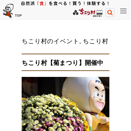
メ
TOP
ニ
ュ
ー
ちこり村のイベント
,
ちこり村
開
閉
ボ
ちこり村【菊まつり】開催中
タ
ン