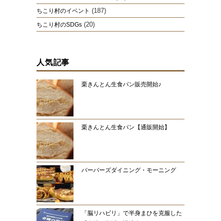
(187)
ちこり村のイベント
(20)
ちこり村のSDGs
人気記事
栗きんとん生食パン販売開始♪
栗きんとん生食パン【通販開始】
バーバーズダイニング・モーニング
「脳リハビリ」で半身まひを克服した